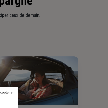
épargne
iciper ceux de demain.
ccepter