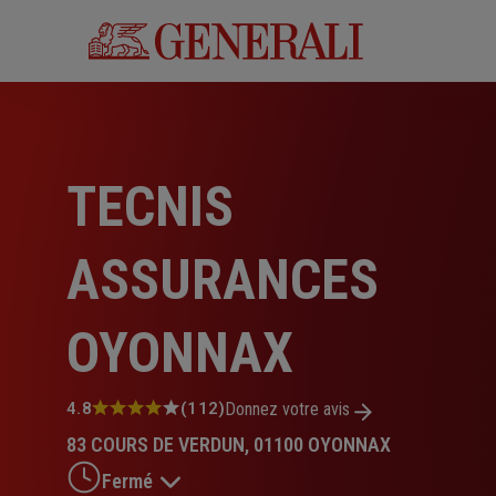
Aller
au
contenu
principal
TECNIS
ASSURANCES
OYONNAX
Note
4.8
(112)
Donnez votre avis
:
83 COURS DE VERDUN, 01100 OYONNAX
4.8
sur
Fermé
5