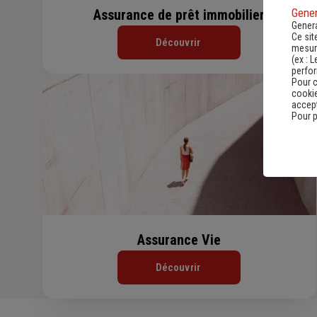
Gener
Assurance de prêt immobilier
Genera
Ce sit
Découvrir
mesure
(ex :
L
perfo
Pour c
cookie
accept
Pour p
Assurance Vie
Découvrir