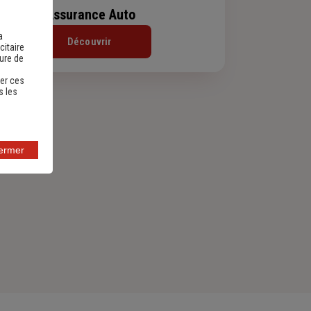
Assurance Auto
a
Découvrir
citaire
sure de
er ces
s les
fermer