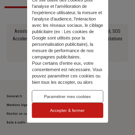
Ce site utilise des cookies pour
l’analyse et l'amélioration de
l’expérience utilisateur, la mesure et
l’analyse d’audience, l’interaction
avec les réseaux sociaux, le ciblage
Assistance en cas d'accident, crevaison, panne, vol, SOS
publicitaire (ex :
Les cookies de
Google sont utilisés pour la
Accident Europ Assistance Constat, recherche de stations
personnalisation publicitaire
), la
Essence, remorquage (...)
mesure de performance de nos
0141858483
campagnes publicitaires.
Pour certains d’entre eux, votre
consentement est nécessaire. Vous
pouvez paramétrer ces cookies ou
bien tous les accepter, ou alors
décider de continuer votre
navigation sans les accepter. Vous
Paramétrer mes cookies
Generali.fr
pourrez modifier ce choix à tout
Mentions légales
moment.
Accepter & fermer
Pour plus d’information,
consulter
Résilier un contrat
notre politique de gestion des
Boite à outils
cookies
.