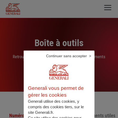
Aller
au
contenu
principal
Boîte à outils
Continuer sans accepter
Retrouvez ici les liens, N° de téléphone et documents
sélectionnés par nos soins
Generali vous permet de
gérer les cookies
Generali utilise des cookies, y
compris des cookies tiers, sur le
site Generali.fr.
Numéro de téléphone utiles
Documents utiles