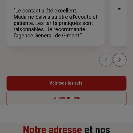
sur
5
"Le contact a été excellent.
""
étoiles
Madame Salvi a su être à l’écoute et
patiente. Les tarifs pratiqués sont
raisonnables. Je recommande
l’agence Generali de Gimont."
Voir tous les avis
Laisser un avis
Notre adresse
et nos