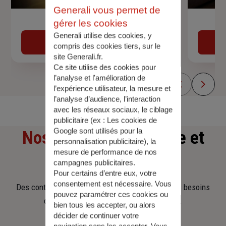
Generali vous permet de
gérer les cookies
Devis assurance auto
Generali utilise des cookies, y
Obtenir une estimation
compris des cookies tiers, sur le
site Generali.fr.
Ce site utilise des cookies pour
l’analyse et l'amélioration de
l’expérience utilisateur, la mesure et
l’analyse d’audience, l’interaction
avec les réseaux sociaux, le ciblage
publicitaire (ex :
Les cookies de
Google sont utilisés pour la
Nos offres
d'assurance et
personnalisation publicitaire
), la
mesure de performance de nos
d'épargne
campagnes publicitaires.
Pour certains d’entre eux, votre
consentement est nécessaire. Vous
Des contrats clairs et flexibles pour sécuriser vos besoins
pouvez paramétrer ces cookies ou
d’aujourd’hui et anticiper ceux de demain.
bien tous les accepter, ou alors
décider de continuer votre
navigation sans les accepter. Vous