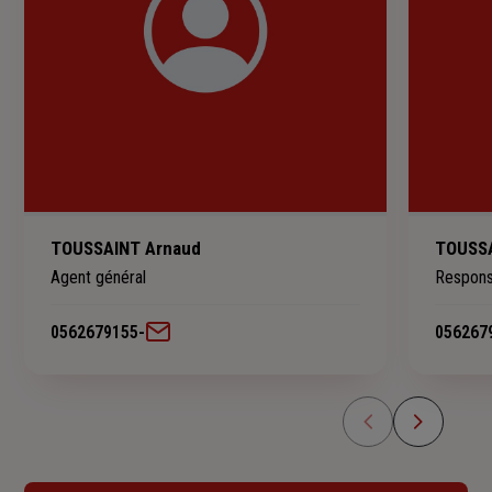
TOUSSAINT Arnaud
TOUSSA
Agent général
Respons
0562679155
-
056267