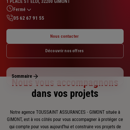
1 PLACE ST ELOI, 32200 GIMONT
4.9
sur
Fermé
5
05 62 67 91 55
étoiles
Lundi : Fermé
Mardi : 09h – 12h30 / 13h30 – 17h
Nous contacter
Mercredi : 09h – 12h30 / 13h30 – 17h
Jeudi : 09h – 12h30 / 13h30 – 17h
Découvrir nos offres
Vendredi : 09h – 12h30 / 13h30 – 17h
Samedi : Fermé
Dimanche : Fermé
Sommaire
Nous vous accompagnons
dans vos projets
Notre agence TOUSSAINT ASSURANCES - GIMONT située à
GIMONT, est à vos côtés pour vous accompagner
à protéger ce
qui compte pour vous aujourd’hui et construire vos projets de