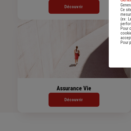
Genera
Découvrir
Ce sit
mesure
(ex :
L
perfo
Pour c
cookie
accept
Pour p
Assurance Vie
Découvrir