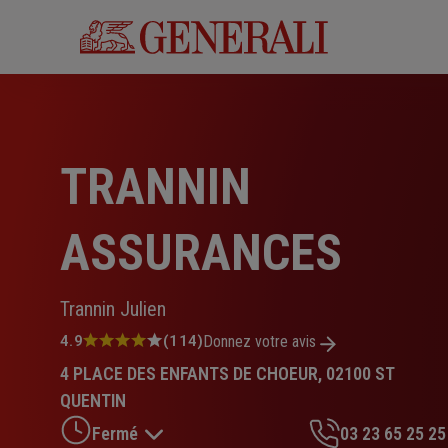
Aller
au
contenu
principal
TRANNIN
ASSURANCES
Trannin Julien
Note
4.9
(114)
Donnez votre avis
:
4 PLACE DES ENFANTS DE CHOEUR, 02100 ST
4.9
sur
QUENTIN
5
Fermé
03 23 65 25 25
étoiles