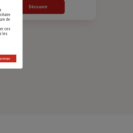
Découvrir
a
citaire
sure de
er ces
s les
fermer