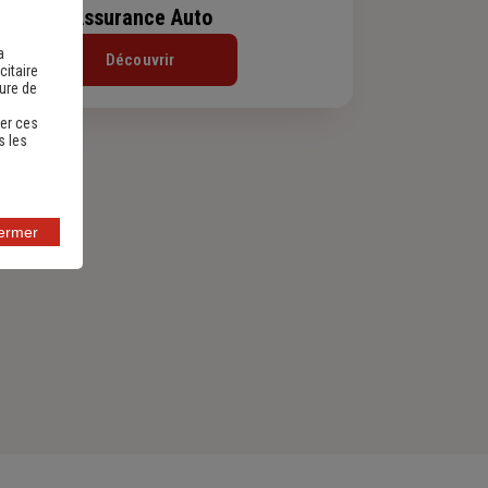
Assurance Auto
a
Découvrir
citaire
sure de
er ces
s les
fermer