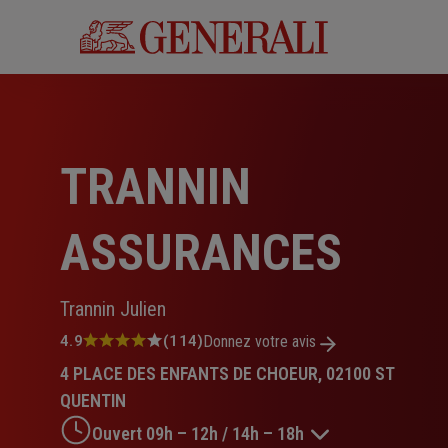
Aller
au
contenu
principal
TRANNIN
ASSURANCES
Trannin Julien
Note
4.9
(114)
Donnez votre avis
:
4 PLACE DES ENFANTS DE CHOEUR, 02100 ST
4.9
sur
QUENTIN
5
Ouvert 09h – 12h / 14h – 18h
étoiles