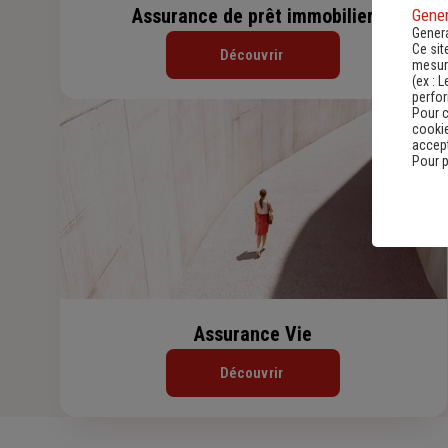
Assurance de prêt immobilier
Gener
Genera
Ce sit
Découvrir
mesure
(ex :
L
perfo
Pour c
cookie
accept
Pour p
Assurance Vie
Découvrir