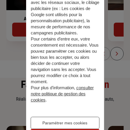
avec les réseaux sociaux, le ciblage
publicitaire (ex :
Les cookies de
Google sont utilisés pour la
Assurance de prêt immobilier
personnalisation publicitaire
), la
mesure de performance de nos
Découvrir
campagnes publicitaires.
Pour certains d’entre eux, votre
consentement est nécessaire. Vous
pouvez paramétrer ces cookies ou
bien tous les accepter, ou alors
décider de continuer votre
navigation sans les accepter. Vous
pourrez modifier ce choix à tout
Faites
une simulation
moment.
Pour plus d’information,
consulter
notre politique de gestion des
Réalisez une simulation tarifaire d'assurance, auto,
cookies
.
habitation, prêt immobilier.
Paramétrer mes cookies