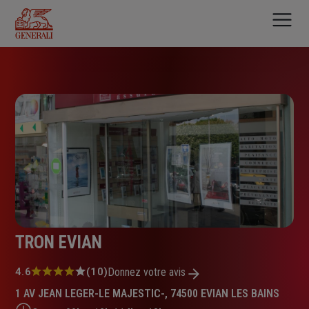
Aller
au
contenu
principal
TRON EVIAN
Note
4.6
(10)
Donnez votre avis
:
1 AV JEAN LEGER-LE MAJESTIC-, 74500 EVIAN LES BAINS
4.6