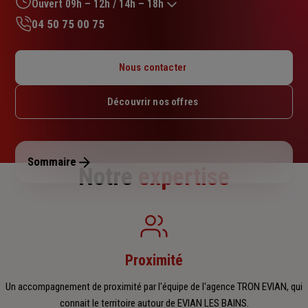
sur
Ouvert 09h – 12h / 14h – 18h
5
04 50 75 00 75
étoiles
Lundi : Fermé
Mardi : 09h – 12h / 14h – 18h
Nous contacter
Mercredi : 09h – 12h / 14h – 18h
Jeudi : 09h – 12h / 14h – 18h
Découvrir nos offres
Vendredi : 09h – 12h / 14h – 18h
Samedi : 09h – 12h
Dimanche : Fermé
Sommaire
Notre
expertise
Proximité
Un accompagnement de proximité par l'équipe de l'agence TRON EVIAN, qui
connait le territoire autour de EVIAN LES BAINS.