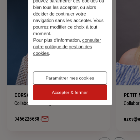
pouvez paramétrer ces cookies ou
bien tous les accepter, ou alors
décider de continuer votre
navigation sans les accepter. Vous
pourrez modifier ce choix à tout
moment.
Pour plus d’information,
consulter
notre politique de gestion des
cookies
.
Paramétrer mes cookies
Accepter & fermer
CORSAND Laure
PETIT 
Collaboratrice d'agence
Collabor
0466225688
-
uzes@ag