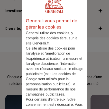
Investisseur responsable
Generali vous permet de
Nous sommes convaincus qu'il est possible d'allier performance
gérer les cookies
financière et retombées positives : cette vision est au cœur des
Diversité, Equité, Inclusion
Generali utilise des cookies, y
services que nous vous proposons.
compris des cookies tiers, sur le
Nous faisons de la diversité, de l'équité et de l'inclusion un
site Generali.fr.
engagement quotidien.
Ce site utilise des cookies pour
l’analyse et l'amélioration de
Notre
équipe
l’expérience utilisateur, la mesure et
l’analyse d’audience, l’interaction
avec les réseaux sociaux, le ciblage
publicitaire (ex :
Les cookies de
Chaque collaborateur met son savoir‑faire au service d’une
Google sont utilisés pour la
relation fondée sur l’écoute, la confiance et la proximité.
personnalisation publicitaire
), la
mesure de performance de nos
campagnes publicitaires.
Pour certains d’entre eux, votre
consentement est nécessaire. Vous