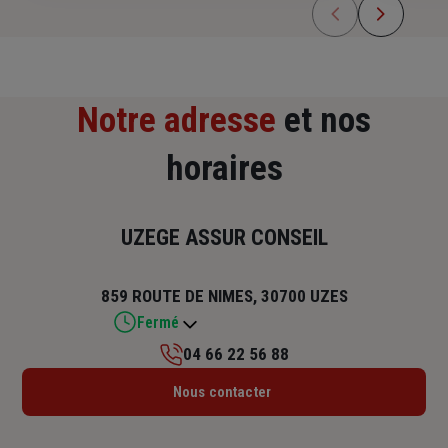
Notre adresse
et nos
horaires
UZEGE ASSUR CONSEIL
859 ROUTE DE NIMES, 30700 UZES
Fermé
04 66 22 56 88
Lundi : 09h – 12h / 14h – 18h
Nous contacter
Mardi : 09h – 12h / 14h – 18h
Mercredi : 09h – 12h / 14h – 18h