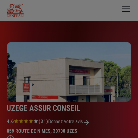
Aller
au
contenu
principal
UZEGE ASSUR CONSEIL
Note
4.6
(31)
Donnez votre avis
:
859 ROUTE DE NIMES, 30700 UZES
4.6