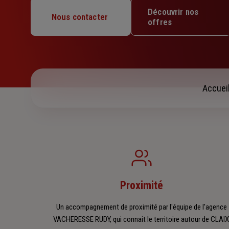
Mardi : 09h – 12h30 / 14h – 17h30
Découvrir nos
Mercredi : 09h – 12h30 / 14h – 17h30
Nous contacter
offres
Jeudi : 09h – 12h / 14h – 17h30
Vendredi : 09h – 12h / 14h – 17h30
Samedi : Fermé
Dimanche : Fermé
Accuei
Proximité
Un accompagnement de proximité par l'équipe de l'agence
VACHERESSE RUDY, qui connait le territoire autour de CLAIX