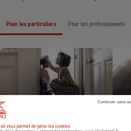
Pour les particuliers
Pour les professionnels
Continuer sans a
Assurance Habitation
ali vous permet de gérer les cookies
Découvrir