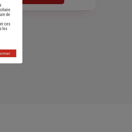
a
citaire
sure de
er ces
s les
fermer