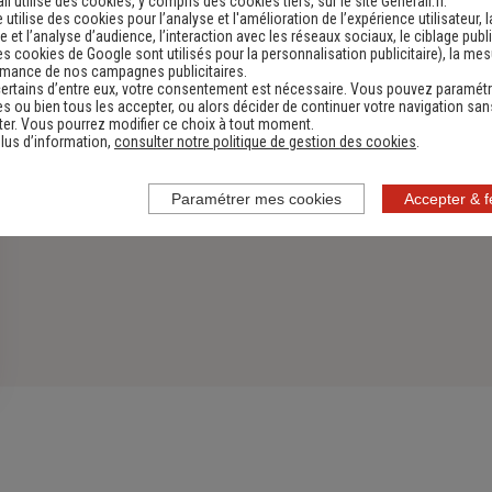
li utilise des cookies, y compris des cookies tiers, sur le site Generali.fr.
e utilise des cookies pour l’analyse et l'amélioration de l’expérience utilisateur, l
 et l’analyse d’audience, l’interaction avec les réseaux sociaux, le ciblage publi
es cookies de Google sont utilisés pour la personnalisation publicitaire
), la me
rmance de nos campagnes publicitaires.
ertains d’entre eux, votre consentement est nécessaire. Vous pouvez paramétr
s ou bien tous les accepter, ou alors décider de continuer votre navigation san
er. Vous pourrez modifier ce choix à tout moment.
lus d’information,
consulter notre politique de gestion des cookies
.
Paramétrer mes cookies
Accepter & 