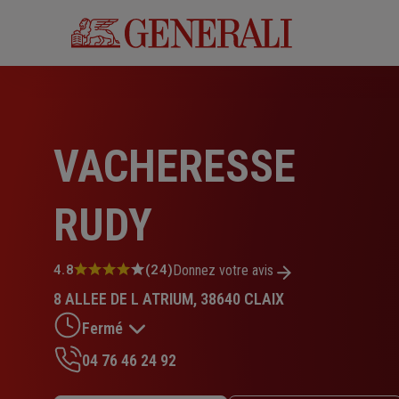
Aller
au
contenu
principal
VACHERESSE
RUDY
Note
4.8
(24)
Donnez votre avis
:
8 ALLEE DE L ATRIUM, 38640 CLAIX
4.8
sur
Fermé
5
étoiles
04 76 46 24 92
Lundi : 09h – 12h30 / 14h – 17h30