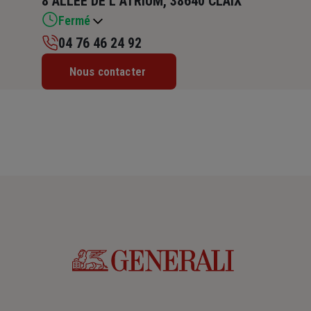
8 ALLEE DE L ATRIUM, 38640 CLAIX
Fermé
04 76 46 24 92
Lundi : 09h – 12h30 / 14h – 17h30
Nous contacter
Mardi : 09h – 12h30 / 14h – 17h30
Mercredi : 09h – 12h30 / 14h – 17h30
Jeudi : 09h – 12h / 14h – 17h30
Vendredi : 09h – 12h / 14h – 17h30
Samedi : Fermé
Dimanche : Fermé