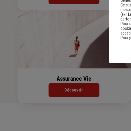
Genera
Ce sit
mesure
(ex :
L
perfo
Pour c
cookie
accept
Pour p
Assurance Vie
Découvrir