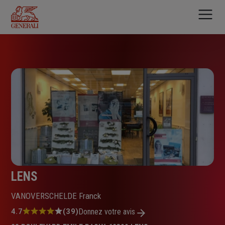
Aller
au
contenu
principal
LENS
VANOVERSCHELDE Franck
Note
4.7
(39)
Donnez votre avis
: