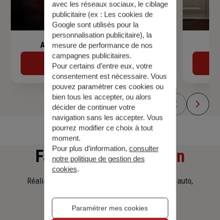
avec les réseaux sociaux, le ciblage
publicitaire (ex :
Les cookies de
Google sont utilisés pour la
personnalisation publicitaire
), la
Assurance de prêt immobilier
mesure de performance de nos
campagnes publicitaires.
Découvrir
Pour certains d’entre eux, votre
consentement est nécessaire. Vous
pouvez paramétrer ces cookies ou
bien tous les accepter, ou alors
décider de continuer votre
navigation sans les accepter. Vous
pourrez modifier ce choix à tout
moment.
Pour plus d’information,
consulter
Faites
une simulation
notre politique de gestion des
cookies
.
Réalisez une simulation tarifaire d'assurance, auto,
habitation, prêt immobilier.
Paramétrer mes cookies