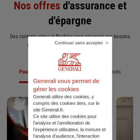
Nos offres
d'assurance et
d'épargne
Des contrats clairs et flexibles pour sécuriser vos besoins
Continuer sans accepter
d’aujourd’hui et anticiper ceux de demain.
Pour les particuliers
Pour les professionnels
Generali vous permet de
gérer les cookies
Generali utilise des cookies, y
compris des cookies tiers, sur le
site Generali.fr.
Ce site utilise des cookies pour
l’analyse et l'amélioration de
l’expérience utilisateur, la mesure et
l’analyse d’audience, l’interaction