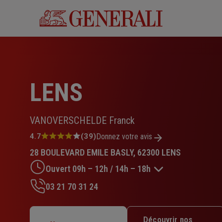
Aller
au
contenu
principal
LENS
VANOVERSCHELDE Franck
Note
4.7
(39)
Donnez votre avis
:
28 BOULEVARD EMILE BASLY, 62300 LENS
4.7
sur
Ouvert 09h – 12h / 14h – 18h
5
étoiles
03 21 70 31 24
Lundi : 14h – 18h
Mardi : 09h – 12h / 14h – 18h
Découvrir nos