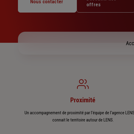
Mercredi : 09h – 12h / 14h – 18h
Nous contacter
offres
Jeudi : 09h – 12h / 14h – 18h
Vendredi : 09h – 12h / 14h – 18h
Samedi : 09h – 11h30
Dimanche : Fermé
Acc
Proximité
Un accompagnement de proximité par l'équipe de l'agence LENS
connait le territoire autour de LENS.