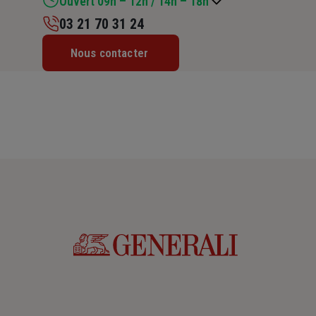
Ouvert 09h – 12h / 14h – 18h
03 21 70 31 24
Lundi : 14h – 18h
Nous contacter
Mardi : 09h – 12h / 14h – 18h
Mercredi : 09h – 12h / 14h – 18h
Jeudi : 09h – 12h / 14h – 18h
Vendredi : 09h – 12h / 14h – 18h
Samedi : 09h – 11h30
Dimanche : Fermé