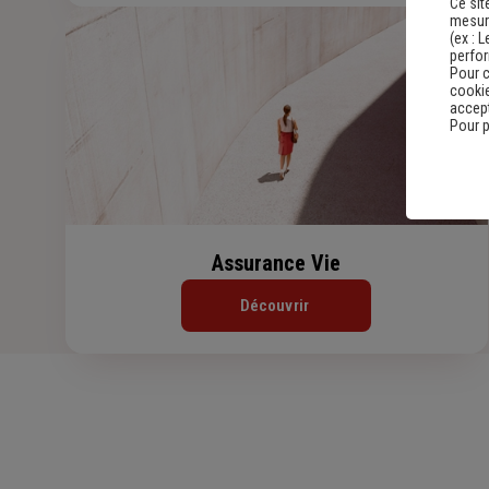
Ce sit
mesure
(ex :
L
perfo
Pour c
cookie
accept
Pour p
Assurance Vie
Découvrir