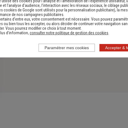
e utilise des cookies pour l’analyse et l'amélioration de l’expérience utilisateur, l
 et l’analyse d’audience, l’interaction avec les réseaux sociaux, le ciblage publi
es cookies de Google sont utilisés pour la personnalisation publicitaire
), la me
rmance de nos campagnes publicitaires.
ertains d’entre eux, votre consentement est nécessaire. Vous pouvez paramétr
s ou bien tous les accepter, ou alors décider de continuer votre navigation san
er. Vous pourrez modifier ce choix à tout moment.
lus d’information,
consulter notre politique de gestion des cookies
.
Paramétrer mes cookies
Accepter & 