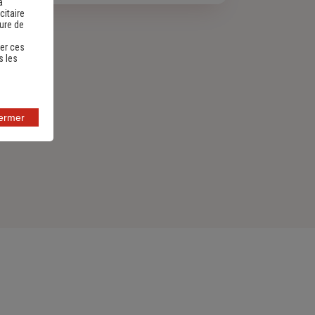
a
citaire
sure de
er ces
s les
fermer