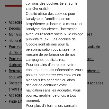
compris des cookies tiers, sur le
site Generali.fr.
Ce site utilise des cookies pour
l’analyse et l'amélioration de
Accédez à votre espace client
l’expérience utilisateur, la mesure et
Découvrez les applications Generali
l’analyse d’audience, l’interaction
avec les réseaux sociaux, le ciblage
Mon Generali : en relation avec votre assureur 24h/24 !
publicitaire (ex :
Les cookies de
iGenerali : votre épargne dans votre poche !
Google sont utilisés pour la
Pour votre déménagement, consultez la Chambre Syndicale
personnalisation publicitaire
), la
du Déménagement
mesure de performance de nos
Pour votre déménagement, déclarez votre changement
campagnes publicitaires.
d'adresse
Pour certains d’entre eux, votre
consentement est nécessaire. Vous
Retrouvez facilement la préfecture à laquelle vous adresser
pouvez paramétrer ces cookies ou
pour vos démarches
bien tous les accepter, ou alors
Contactez la caisse nationale d'Assurance Maladie et accédez
décider de continuer votre
à votre espace per…
navigation sans les accepter. Vous
Accédez aux informations règlementaires
pourrez modifier ce choix à tout
moment.
Page LINKEDIN
Pour plus d’information,
consulter