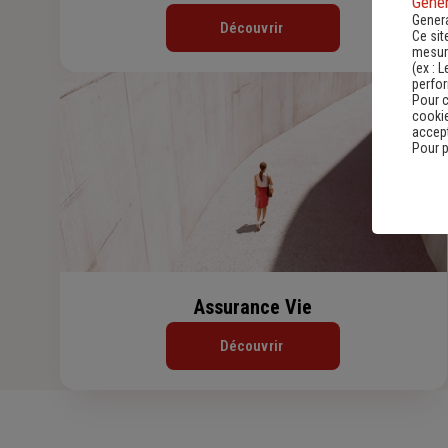
Gener
Genera
Découvrir
Ce sit
mesure
(ex :
L
perfo
Pour c
cookie
accept
Pour p
Assurance Vie
Découvrir