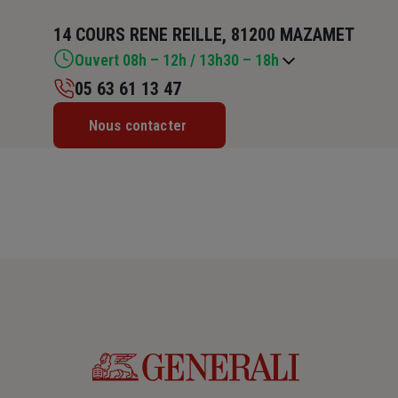
14 COURS RENE REILLE, 81200 MAZAMET
Ouvert 08h – 12h / 13h30 – 18h
05 63 61 13 47
Lundi : 09h – 12h / 14h – 18h
Nous contacter
Mardi : 08h – 12h / 14h – 18h
Mercredi : 08h – 12h / 13h30 – 18h
Jeudi : 08h – 12h / 13h30 – 18h
Vendredi : 08h – 12h / 13h30 – 18h
Samedi : Fermé
Dimanche : Fermé