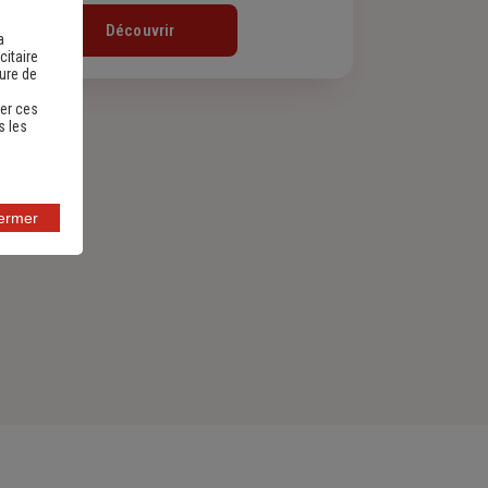
Découvrir
a
citaire
sure de
er ces
s les
fermer