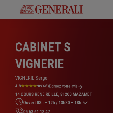
Aller
au
contenu
principal
CABINET S
VIGNERIE
VIGNERIE Serge
Note
4.8
(46)
Donnez votre avis
:
14 COURS RENE REILLE, 81200 MAZAMET
4.8
sur
Ouvert 08h – 12h / 13h30 – 18h
5
étoiles
05 63 61 13 47