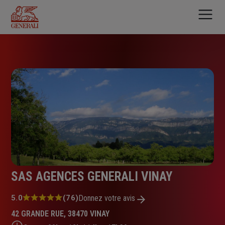
Aller
au
contenu
principal
SAS AGENCES GENERALI VINAY
Note
5.0
(76)
Donnez votre avis
:
42 GRANDE RUE, 38470 VINAY
5.0