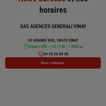
horaires
SAS AGENCES GENERALI VINAY
42 GRANDE RUE, 38470 VINAY
Ouvert 09h – 12h / 14h – 17h30
04 76 36 89 58
Lundi : 09h – 12h / 14h – 17h30
Nous contacter
Mardi : 09h – 12h / 14h – 17h30
Mercredi : Fermé
Jeudi : 09h – 12h / 14h – 17h30
Vendredi : 09h – 12h / 14h – 17h30
Samedi : Fermé
Dimanche : Fermé