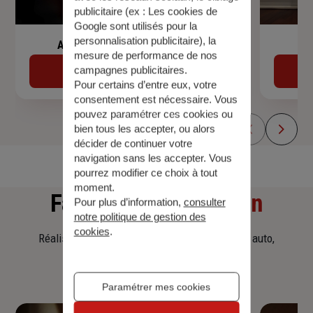
publicitaire (ex :
Les cookies de
Google sont utilisés pour la
personnalisation publicitaire
), la
Assurance de prêt immobilier
mesure de performance de nos
campagnes publicitaires.
Découvrir
Pour certains d’entre eux, votre
consentement est nécessaire. Vous
pouvez paramétrer ces cookies ou
bien tous les accepter, ou alors
décider de continuer votre
navigation sans les accepter. Vous
pourrez modifier ce choix à tout
moment.
Faites
une simulation
Pour plus d’information,
consulter
notre politique de gestion des
cookies
.
Réalisez une simulation tarifaire d'assurance, auto,
habitation, prêt immobilier.
Paramétrer mes cookies