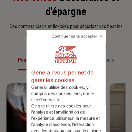
d'épargne
Des contrats clairs et flexibles pour sécuriser vos besoins
d’aujourd’hui et anticiper ceux de demain.
Continuer sans accepter
Pour les particuliers
Pour les professionnels
Generali vous permet de
gérer les cookies
Generali utilise des cookies, y
compris des cookies tiers, sur le
site Generali.fr.
Ce site utilise des cookies pour
l’analyse et l'amélioration de
l’expérience utilisateur, la mesure et
l’analyse d’audience, l’interaction
avec les réseaux sociaux, le ciblage