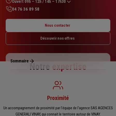
sur
Ouvert 09h – 12h / 14h – 17h30
5
04 76 36 89 58
étoiles
Lundi : 09h – 12h / 14h – 17h30
Mardi : 09h – 12h / 14h – 17h30
Nous contacter
Mercredi : Fermé
Jeudi : 09h – 12h / 14h – 17h30
Découvrir nos offres
Vendredi : 09h – 12h / 14h – 17h30
Samedi : Fermé
Dimanche : Fermé
Sommaire
Notre
expertise
Proximité
Un accompagnement de proximité par l'équipe de l'agence SAS AGENCES
GENERALI VINAY, qui connait le territoire autour de VINAY.