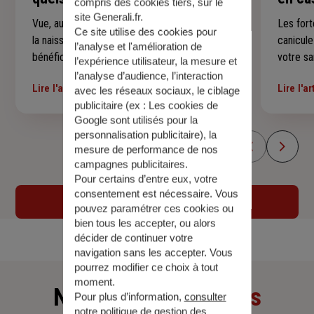
compris des cookies tiers, sur le
site Generali.fr.
Vue, audition, dents, croissance, vaccins… De
Les fort
Ce site utilise des cookies pour
la naissance à ses 16 ans, votre enfant
canicul
l’analyse et l'amélioration de
bénéficie de rendez-vous médicaux qui
votre sa
l’expérience utilisateur, la mesure et
suivent son développement à chaque étape.
jeunes 
l’analyse d’audience, l’interaction
Lire l'article
Lire l'ar
Voici un repère simple pour savoir quels
précauti
avec les réseaux sociaux, le ciblage
publicitaire (ex :
Les cookies de
examens sont prévus, à quel âge et
malaises
Google sont utilisés pour la
comment vous y préparer sereinement —
conseils
personnalisation publicitaire
), la
sans rien laisser passer.
encomb
mesure de performance de nos
campagnes publicitaires.
Pour certains d’entre eux, votre
consentement est nécessaire. Vous
Voir tous les articles
pouvez paramétrer ces cookies ou
bien tous les accepter, ou alors
décider de continuer votre
navigation sans les accepter. Vous
pourrez modifier ce choix à tout
moment.
Nos derniers
articles
Pour plus d’information,
consulter
notre politique de gestion des