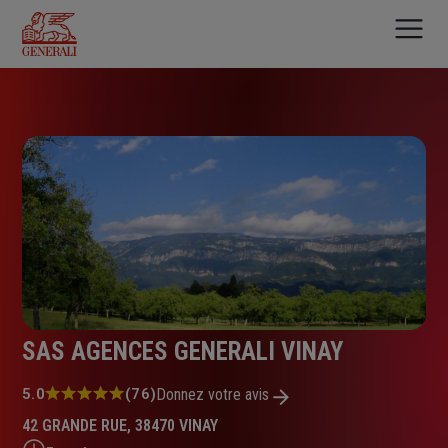
Aller
au
contenu
principal
SAS AGENCES GENERALI VINAY
Note
5.0
(76)
Donnez votre avis
:
42 GRANDE RUE, 38470 VINAY
5.0