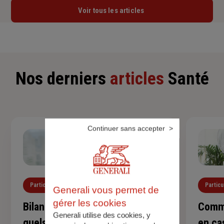
Voir tous les articles
Nos derniers
articles
Santé
Continuer sans accepter
Particuliers
Santé
Particu
Generali vous permet de
gérer les cookies
Bilan de santé de l'enfant :
Comme
Generali utilise des cookies, y
quels examens et à quel âge ?
en ca