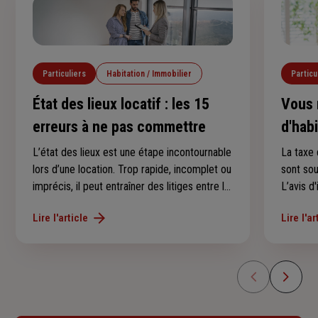
Particuliers
Habitation / Immobilier
Particu
État des lieux locatif : les 15
Vous 
erreurs à ne pas commettre
d'hab
conse
L’état des lieux est une étape incontournable
La taxe 
lors d’une location. Trop rapide, incomplet ou
sont so
imprécis, il peut entraîner des litiges entre le
L’avis d
locataire et le propriétaire, notamment au
au derni
Lire l'article
Lire l'ar
moment de récupérer le dépôt de garantie.
l’avez p
Voici les 15 erreurs les plus fréquentes à
savoir s
éviter.
en 2025 
d’imposi