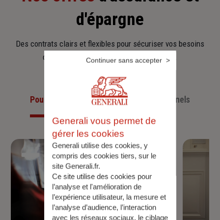
d'épargne
Des contrats clairs et flexibles pour sécuriser vos besoins
d’aujourd’hui et anticiper ceux de demain.
Continuer sans accepter
Pour les particuliers
Pour les professionnels
Generali vous permet de
gérer les cookies
Generali utilise des cookies, y
compris des cookies tiers, sur le
site Generali.fr.
Ce site utilise des cookies pour
l’analyse et l'amélioration de
l’expérience utilisateur, la mesure et
l’analyse d’audience, l’interaction
avec les réseaux sociaux, le ciblage