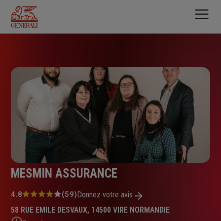
Aller
au
contenu
principal
MESMIN ASSURANCE
Note
4.8
(59)
Donnez votre avis
:
58 RUE EMILE DESVAUX, 14500 VIRE NORMANDIE
4.8