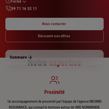
sur
Fermé
5
09 71 16 52 11
étoiles
Lundi : 09h – 12h30 / 13h30 – 17h30
Mardi : 09h – 12h30 / 13h30 – 17h30
Nous contacter
Mercredi : 09h – 12h30 / 13h30 – 17h30
Jeudi : 09h – 12h30 / 13h30 – 17h30
Découvrir nos offres
Vendredi : 09h – 12h30 / 13h30 – 17h30
Samedi : Fermé
Dimanche : Fermé
Sommaire
Notre
expertise
Proximité
Un accompagnement de proximité par l'équipe de l'agence MESMIN
ASSURANCE, qui connait le territoire autour de VIRE NORMANDIE.