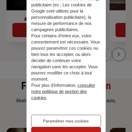
publicitaire (ex :
Les cookies de
Google sont utilisés pour la
personnalisation publicitaire
), la
Assurance de prêt immobilier
mesure de performance de nos
campagnes publicitaires.
Découvrir
Pour certains d’entre eux, votre
consentement est nécessaire. Vous
pouvez paramétrer ces cookies ou
bien tous les accepter, ou alors
décider de continuer votre
navigation sans les accepter. Vous
pourrez modifier ce choix à tout
moment.
Faites
une simulation
Pour plus d’information,
consulter
notre politique de gestion des
cookies
.
Réalisez une simulation tarifaire d'assurance, auto,
habitation, prêt immobilier.
Paramétrer mes cookies