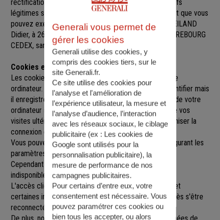
rectification, de suppression et d’opposition pour motifs
légitimes sur l’ensemble des données vous concernant que vous
pouvez exercer sur simple demande auprès de M. WEILAND
Generali vous permet de
Didier
, à
26 RUE DES HALLES, BP 50121, 57403 SARREBOURG
gérer les cookies
CEDEX
,
sarrebourg@agence.generali.fr.
Generali utilise des cookies, y
compris des cookies tiers, sur le
Cookies et sessions
site Generali.fr.
Les cookies sont de petits fichiers implantés sur votre
Ce site utilise des cookies pour
ordinateur. Un cookie ne nous permet pas de vous identifier mais
l’analyse et l'amélioration de
il enregistre des informations relatives à la navigation de votre
l’expérience utilisateur, la mesure et
ordinateur sur notre site que nous pourrons lire lors de vos
l’analyse d’audience, l’interaction
visites ultérieures afin de faciliter la navigation, d'optimiser la
avec les réseaux sociaux, le ciblage
connexion et de personnaliser l'utilisation du site.
publicitaire (ex :
Les cookies de
Vous pouvez refuser l'utilisation des cookies en configurant les
Google sont utilisés pour la
paramètres de votre navigateur Internet.
personnalisation publicitaire
), la
Cependant le fait de refuser les cookies peut rendre
mesure de performance de nos
indisponibles toutes ou certaines parties du site.
campagnes publicitaires.
L'accès client est construit avec un délai de session, et
Pour certains d’entre eux, votre
consentement est nécessaire. Vous
certaines informations ne seront remises à jour qu'après s'être
pouvez paramétrer ces cookies ou
reconnecté sur le site.
bien tous les accepter, ou alors
De plus, nous pouvons être amenés à utiliser vos données de