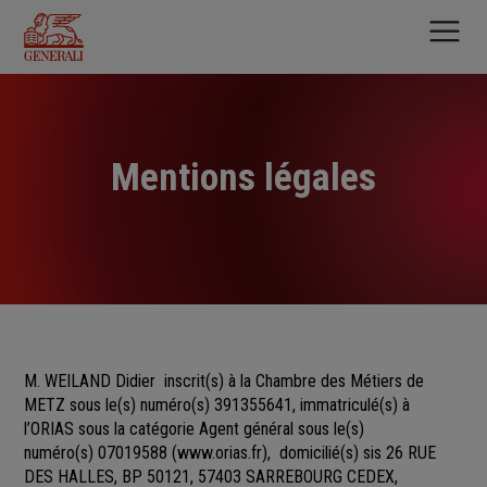
Aller
au
contenu
principal
Mentions légales
M. WEILAND Didier
inscrit(s)
à la Chambre des Métiers
de
METZ sous le(s) numéro(s)
391355641, immatriculé(s) à
l’ORIAS sous la catégorie Agent général sous le(s)
numéro(s) 07019588
(
www.orias.fr
), domicilié(s) sis 26 RUE
DES HALLES, BP 50121, 57403 SARREBOURG CEDEX,