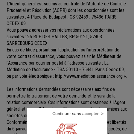
L’Agent général est soumis au contrôle de l’Autorité de Contrôle
Prudentiel et Résolution (ACPR) dont les coordonnées sont les
suivantes : 4 Place de Budapest ; CS 92459 ; 75436 PARIS
CEDEX 09.
Vous pouvez adresser vos réclamations aux coordonnées
suivantes : 26 RUE DES HALLES, BP 50121, 57403
SARREBOURG CEDEX
En cas de litige portant sur l’application ou l’interprétation de
votre contrat d’assurance, vous pouvez saisir le Médiateur de
l’Assurance par courrier postal à l’adresse suivante : La
Médiation de l’Assurance - TSA 50110 - 75441 Paris Cedex 09,
ou par voie électronique :
http://www.mediation-assurance.org
».
Les informations demandées sont nécessaires aux fins de
permettre le traitement de votre demande et le suivi de la
relation commerciale. Ces informations sont destinées à l’Agent
général et ses collaborateurs. Elles pourront être transmises aux
Continuer sans accepter
sociétés du groupe GENERALI.
Conformément aux dispositions de la loi Informatique et libertés
du 6 janvier 1978 modifiée, vous disposez d’un droit d’accès, de