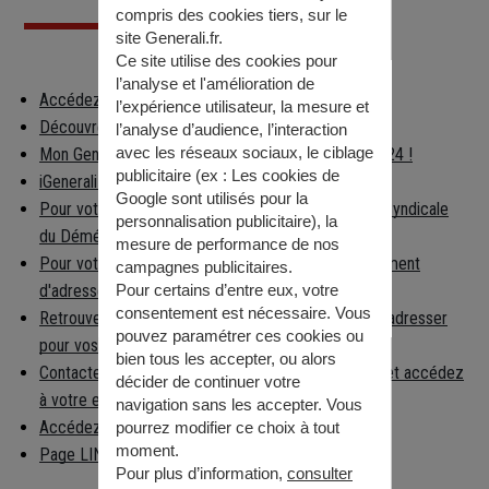
compris des cookies tiers, sur le
site Generali.fr.
Ce site utilise des cookies pour
l’analyse et l'amélioration de
Accédez à votre espace client
l’expérience utilisateur, la mesure et
Découvrez les applications Generali
l’analyse d’audience, l’interaction
avec les réseaux sociaux, le ciblage
Mon Generali : en relation avec votre assureur 24h/24 !
publicitaire (ex :
Les cookies de
iGenerali : votre épargne dans votre poche !
Google sont utilisés pour la
Pour votre déménagement, consultez la Chambre Syndicale
personnalisation publicitaire
), la
du Déménagement
mesure de performance de nos
Pour votre déménagement, déclarez votre changement
campagnes publicitaires.
d'adresse
Pour certains d’entre eux, votre
consentement est nécessaire. Vous
Retrouvez facilement la préfecture à laquelle vous adresser
pouvez paramétrer ces cookies ou
pour vos démarches
bien tous les accepter, ou alors
Contactez la caisse nationale d'Assurance Maladie et accédez
décider de continuer votre
à votre espace per…
navigation sans les accepter. Vous
Accédez aux informations règlementaires
pourrez modifier ce choix à tout
moment.
Page LINKEDIN
Pour plus d’information,
consulter