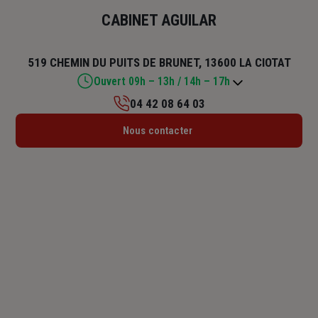
CABINET AGUILAR
519 CHEMIN DU PUITS DE BRUNET, 13600 LA CIOTAT
Ouvert 09h – 13h / 14h – 17h
04 42 08 64 03
Lundi : 14h – 18h
Nous contacter
Mardi : 09h – 13h / 14h – 18h
Mercredi : 09h – 13h / 14h – 18h
Jeudi : 09h – 13h / 14h – 17h30
Vendredi : 09h – 13h / 14h – 17h
Samedi : Fermé
Dimanche : Fermé