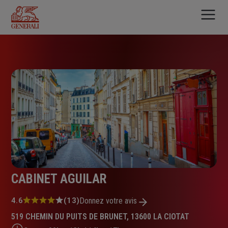
Aller
au
contenu
principal
CABINET AGUILAR
Note
4.6
(13)
Donnez votre avis
:
519 CHEMIN DU PUITS DE BRUNET, 13600 LA CIOTAT
4.6