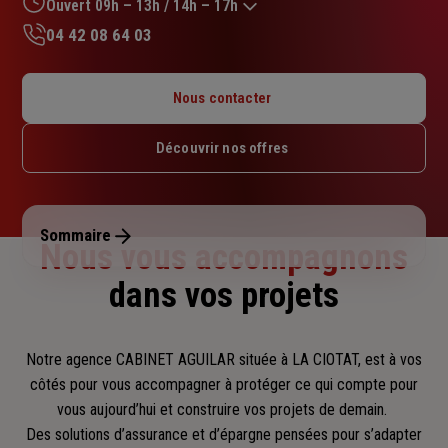
sur
Ouvert 09h – 13h / 14h – 17h
5
04 42 08 64 03
étoiles
Lundi : 14h – 18h
Mardi : 09h – 13h / 14h – 18h
Nous contacter
Mercredi : 09h – 13h / 14h – 18h
Jeudi : 09h – 13h / 14h – 17h30
Découvrir nos offres
Vendredi : 09h – 13h / 14h – 17h
Samedi : Fermé
Dimanche : Fermé
Sommaire
Nous vous accompagnons
dans vos projets
Notre agence CABINET AGUILAR située à LA CIOTAT, est à vos
côtés pour vous accompagner
à protéger ce qui compte pour
vous aujourd’hui et construire vos projets de demain.
Des solutions d’assurance et d’épargne pensées pour s’adapter