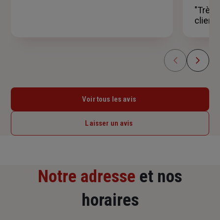
étoiles
"Très 
client"
Voir tous les avis
Laisser un avis
Notre adresse
et nos
horaires