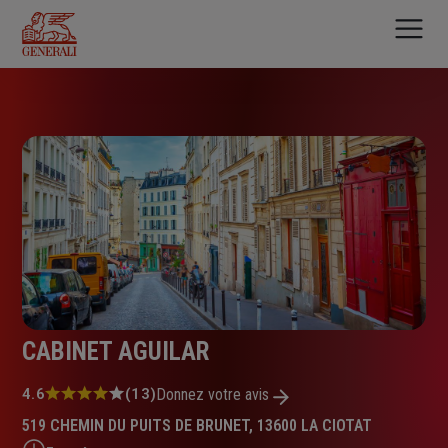
Aller
au
contenu
principal
CABINET AGUILAR
Note
4.6
(13)
Donnez votre avis
:
519 CHEMIN DU PUITS DE BRUNET, 13600 LA CIOTAT
4.6