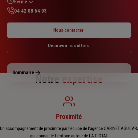
sur
Fermé
5
04 42 08 64 03
étoiles
Lundi : 14h – 18h
Mardi : 09h – 13h / 14h – 18h
Nous contacter
Mercredi : 09h – 13h / 14h – 18h
Jeudi : 09h – 13h / 14h – 17h30
Découvrir nos offres
Vendredi : 09h – 13h / 14h – 17h
Samedi : Fermé
Dimanche : Fermé
Sommaire
Notre
expertise
Proximité
Un accompagnement de proximité par l'équipe de l'agence CABINET AGUILAR,
qui connait le territoire autour de LA CIOTAT.