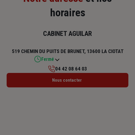
horaires
CABINET AGUILAR
519 CHEMIN DU PUITS DE BRUNET, 13600 LA CIOTAT
Fermé
04 42 08 64 03
Lundi : 14h – 18h
Nous contacter
Mardi : 09h – 13h / 14h – 18h
Mercredi : 09h – 13h / 14h – 18h
Jeudi : 09h – 13h / 14h – 17h30
Vendredi : 09h – 13h / 14h – 17h
Samedi : Fermé
Dimanche : Fermé