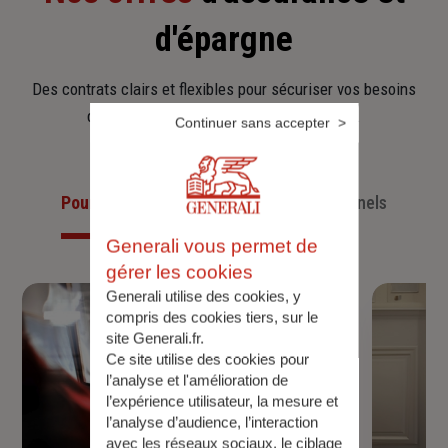
d'épargne
Des contrats clairs et flexibles pour sécuriser vos besoins
d’aujourd’hui et anticiper ceux de demain.
Continuer sans accepter
Pour les particuliers
Pour les professionnels
Generali vous permet de
gérer les cookies
Generali utilise des cookies, y
compris des cookies tiers, sur le
site Generali.fr.
Ce site utilise des cookies pour
l’analyse et l'amélioration de
l’expérience utilisateur, la mesure et
l’analyse d’audience, l’interaction
avec les réseaux sociaux, le ciblage