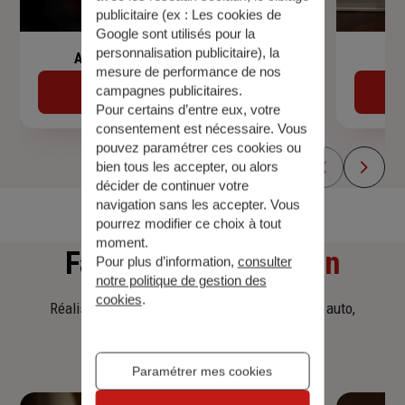
publicitaire (ex :
Les cookies de
Google sont utilisés pour la
personnalisation publicitaire
), la
Assurance de prêt immobilier
mesure de performance de nos
campagnes publicitaires.
Découvrir
Pour certains d’entre eux, votre
consentement est nécessaire. Vous
pouvez paramétrer ces cookies ou
bien tous les accepter, ou alors
décider de continuer votre
navigation sans les accepter. Vous
pourrez modifier ce choix à tout
moment.
Faites
une simulation
Pour plus d’information,
consulter
notre politique de gestion des
cookies
.
Réalisez une simulation tarifaire d'assurance, auto,
habitation, prêt immobilier.
Paramétrer mes cookies