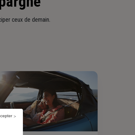
épargne
iciper ceux de demain.
ccepter