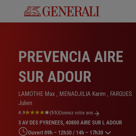
Aller
au
contenu
principal
PREVENCIA AIRE
SUR ADOUR
LAMOTHE Max , MENADJILIA Karim , FARGUES
Julien
Note
4.9
(55)
Donnez votre avis
:
3 AV DES PYRENEES, 40800 AIRE SUR L ADOUR
4.9
sur
Ouvert 09h – 12h30 / 14h – 17h30
5