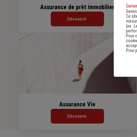
Gener
Assurance de prêt immobilier
Genera
Ce sit
Découvrir
mesure
(ex :
L
perfo
Pour c
cookie
accept
Pour p
Assurance Vie
Découvrir