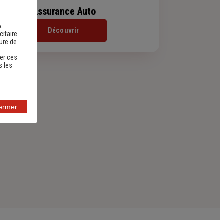
Assurance Auto
a
Découvrir
citaire
sure de
er ces
s les
fermer