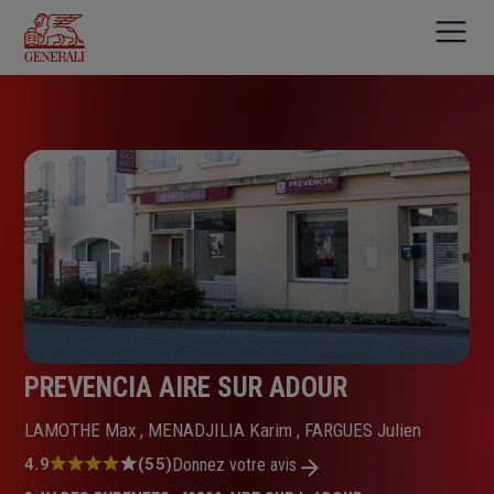
Aller
au
contenu
principal
PREVENCIA AIRE SUR ADOUR
LAMOTHE Max , MENADJILIA Karim , FARGUES Julien
Note
4.9
(55)
Donnez votre avis
: