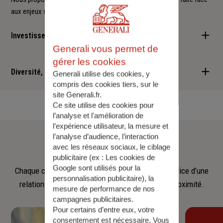
aux enjeux sociétaux et environnementaux.
Investisseur responsable
Generali vous permet de
Nous sommes convaincus qu'il est possible d'allier performance
gérer les cookies
financière et retombées positives : cette vision est au cœur des
Diversité, Equité, Inclusion
Generali utilise des cookies, y
services que nous vous proposons.
compris des cookies tiers, sur le
site Generali.fr.
Nous faisons de la diversité, de l'équité et de l'inclusion un
Ce site utilise des cookies pour
engagement quotidien.
l’analyse et l'amélioration de
l’expérience utilisateur, la mesure et
Notre
équipe
l’analyse d’audience, l’interaction
avec les réseaux sociaux, le ciblage
publicitaire (ex :
Les cookies de
Google sont utilisés pour la
Chaque collaborateur met son savoir‑faire au service d’une
personnalisation publicitaire
), la
relation fondée sur l’écoute, la confiance et la proximité.
mesure de performance de nos
campagnes publicitaires.
Pour certains d’entre eux, votre
consentement est nécessaire. Vous