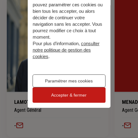
pouvez paramétrer ces cookies ou
bien tous les accepter, ou alors
décider de continuer votre
navigation sans les accepter. Vous
pourrez modifier ce choix à tout
moment.
Pour plus d’information,
consulter
notre politique de gestion des
cookies
.
Paramétrer mes cookies
Accepter & fermer
LAMOTHE Max
MENADJ
Agent Général
Agent G
-
-