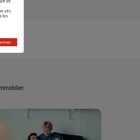
sure de
er ces
s les
fermer
immobilier.