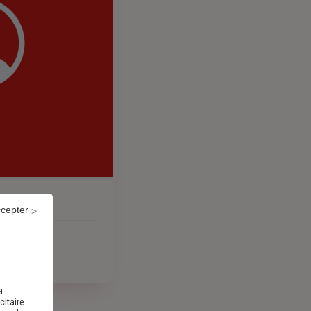
ccepter
a
citaire