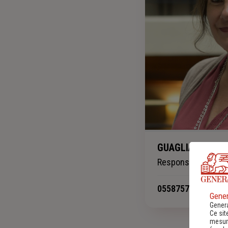
GUAGLIARDI Nath
Responsable Comm
0558757102
-
Gener
Genera
Ce sit
mesure