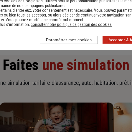
es cookies de Google sont utilisés pour la personnalisation publicitaire
), la me
rmance de nos campagnes publicitaires.
ertains d’entre eux, votre consentement est nécessaire. Vous pouvez paramétr
En savoir plus sur l'agence
s ou bien tous les accepter, ou alors décider de continuer votre navigation san
er. Vous pourrez modifier ce choix à tout moment.
lus d’information,
consulter notre politique de gestion des cookies
.
Paramétrer mes cookies
Accepter & 
Faites
une simulation
ne simulation tarifaire d'assurance, auto, habitation, prêt 