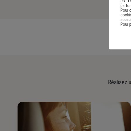
(ex :
L
perfo
Pour c
cookie
accept
Pour p
Réalisez u