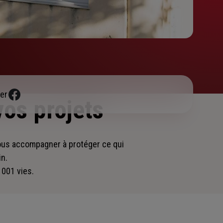
er
vos projets
vous accompagner
à protéger ce qui
in.
 001 vies.