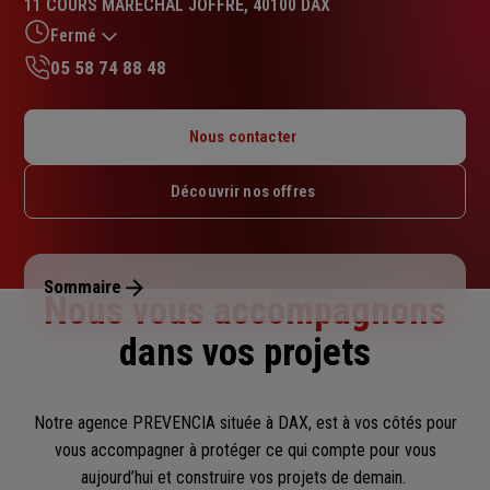
11 COURS MARECHAL JOFFRE, 40100 DAX
4.7
sur
Fermé
5
05 58 74 88 48
étoiles
Lundi : 09h – 12h30 / 14h – 17h30
Mardi : 09h – 12h30 / 14h – 17h30
Nous contacter
Mercredi : 09h – 12h30 / 14h – 17h30
Jeudi : 09h – 12h30 / 14h – 17h30
Découvrir nos offres
Vendredi : 09h – 12h30 / 14h – 17h30
Samedi : Fermé
Dimanche : Fermé
Sommaire
Nous vous accompagnons
dans vos projets
Notre agence PREVENCIA située à DAX, est à vos côtés pour
vous accompagner
à protéger ce qui compte pour vous
aujourd’hui et construire vos projets de demain.