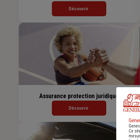
Découvrir
Assurance protection juridique
Découvrir
Gener
Genera
Ce sit
mesure