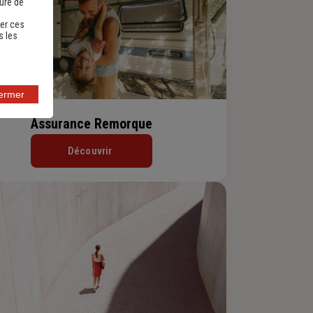
sure de
er ces
s les
fermer
Assurance Remorque
Découvrir