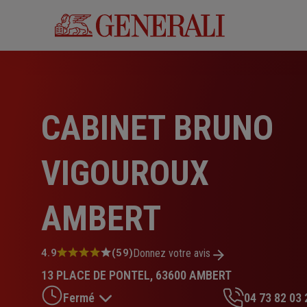
Aller
au
contenu
principal
CABINET BRUNO
VIGOUROUX
AMBERT
Note
4.9
(59)
Donnez votre avis
:
13 PLACE DE PONTEL, 63600 AMBERT
4.9
sur
Fermé
04 73 82 03 
5