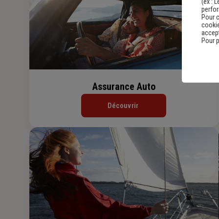
(ex :
L
perfo
Pour c
cookie
accept
Pour p
Assurance Auto
Découvrir