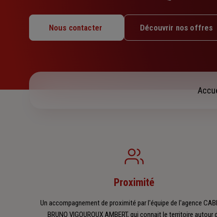
étoiles
Lundi : 14h – 17h30
Nous contacter
Découvrir nos offres
Mardi : 09h – 12h / 14h – 17h30
Mercredi : 09h – 12h / 14h – 17h30
Jeudi : 09h – 12h / 14h – 17h30
Vendredi : 09h – 12h / 14h – 17h30
Samedi : Fermé
Accue
Dimanche : Fermé
Proximité
Un accompagnement de proximité par l'équipe de l'agence CAB
BRUNO VIGOUROUX AMBERT, qui connait le territoire autour 