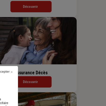
Découvrir
ccepter
Assurance Décès
Découvrir
a
citaire