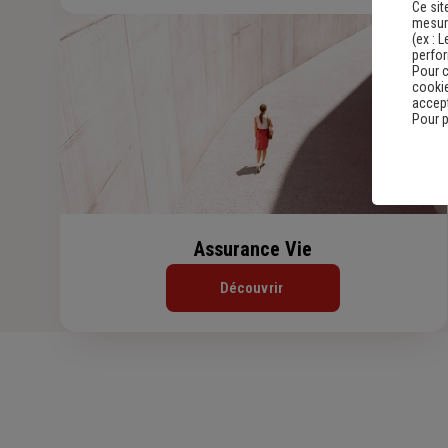
Ce sit
mesure
(ex :
L
perfo
Pour c
cookie
accept
Pour p
Assurance Vie
Découvrir