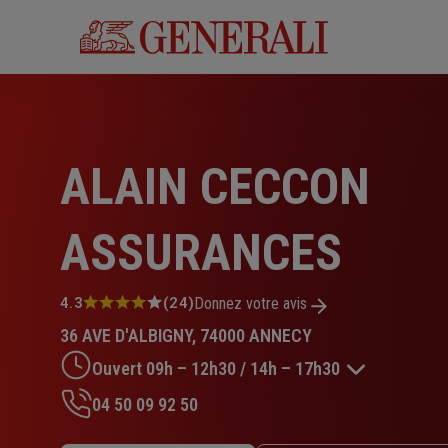
Aller
au
contenu
principal
ALAIN CECCON
ASSURANCES
Note
4.3
(24)
Donnez votre avis
:
36 AVE D'ALBIGNY, 74000 ANNECY
4.3
sur
Ouvert 09h – 12h30 / 14h – 17h30
5
étoiles
04 50 09 92 50
Lundi : 09h – 12h30 / 14h – 17h30