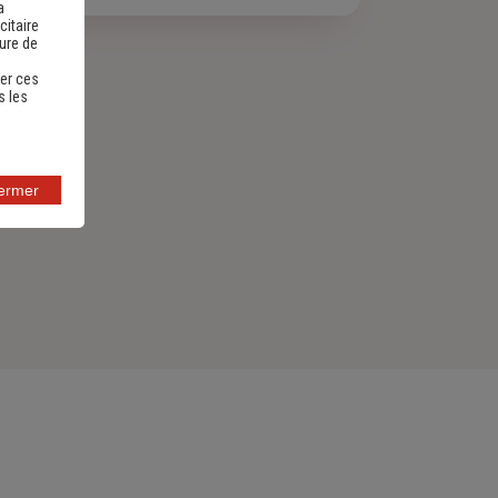
a
citaire
sure de
er ces
s les
fermer