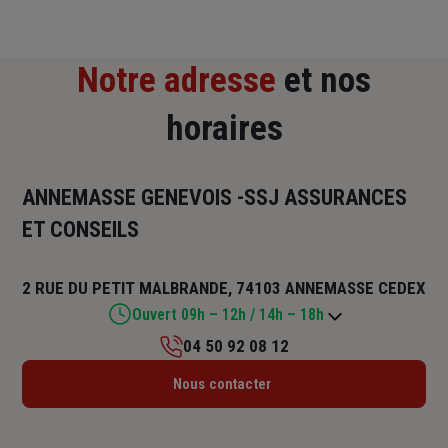
Notre adresse
et nos
horaires
ANNEMASSE GENEVOIS -SSJ ASSURANCES
ET CONSEILS
2 RUE DU PETIT MALBRANDE, 74103 ANNEMASSE CEDEX
Ouvert 09h – 12h / 14h – 18h
04 50 92 08 12
Lundi : 10h – 12h / 14h – 18h
Nous contacter
Mardi : 09h – 12h / 14h – 18h
Mercredi : 09h – 12h / 14h – 18h