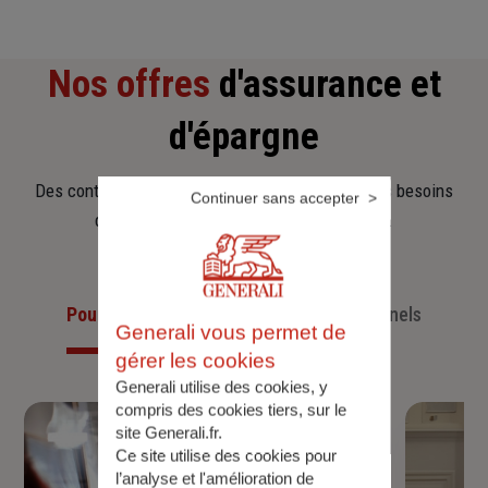
Nos offres
d'assurance et
d'épargne
Des contrats clairs et flexibles pour sécuriser vos besoins
Continuer sans accepter
d’aujourd’hui et anticiper ceux de demain.
Pour les particuliers
Pour les professionnels
Generali vous permet de
gérer les cookies
Generali utilise des cookies, y
compris des cookies tiers, sur le
site Generali.fr.
Ce site utilise des cookies pour
l’analyse et l'amélioration de