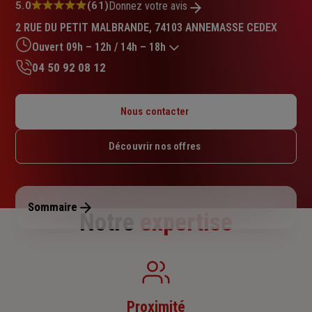
Note
5.0
(61)
Donnez votre avis
:
2 RUE DU PETIT MALBRANDE, 74103 ANNEMASSE CEDEX
5.0
sur
Ouvert 09h – 12h / 14h – 18h
5
04 50 92 08 12
étoiles
Lundi : 10h – 12h / 14h – 18h
Mardi : 09h – 12h / 14h – 18h
Nous contacter
Mercredi : 09h – 12h / 14h – 18h
Jeudi : 09h – 12h / 14h – 18h
Découvrir nos offres
Vendredi : 09h – 12h / 14h – 17h
Samedi : Fermé
Dimanche : Fermé
Sommaire
Notre
expertise
Proximité