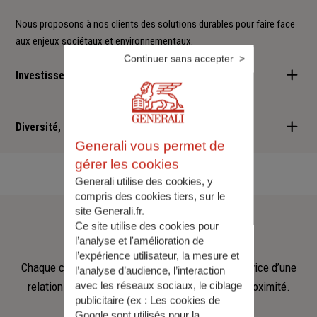
Nous proposons à nos clients des solutions durables pour faire face
aux enjeux sociétaux et environnementaux.
Continuer sans accepter
Investisseur responsable
Nous sommes convaincus qu'il est possible d'allier performance
financière et retombées positives : cette vision est au cœur des
Diversité, Equité, Inclusion
services que nous vous proposons.
Generali vous permet de
Nous faisons de la diversité, de l'équité et de l'inclusion un
gérer les cookies
engagement quotidien.
Generali utilise des cookies, y
compris des cookies tiers, sur le
site Generali.fr.
Notre
équipe
Ce site utilise des cookies pour
l’analyse et l'amélioration de
l’expérience utilisateur, la mesure et
Chaque collaborateur met son savoir‑faire au service d’une
l’analyse d’audience, l’interaction
avec les réseaux sociaux, le ciblage
relation fondée sur l’écoute, la confiance et la proximité.
publicitaire (ex :
Les cookies de
Google sont utilisés pour la