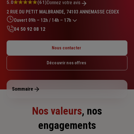
Note
5.0
(61)
Donnez votre avis
:
2 RUE DU PETIT MALBRANDE, 74103 ANNEMASSE CEDEX
5.0
sur
Ouvert 09h – 12h / 14h – 17h
5
04 50 92 08 12
étoiles
Lundi : 10h – 12h / 14h – 18h
Mardi : 09h – 12h / 14h – 18h
Nous contacter
Mercredi : 09h – 12h / 14h – 18h
Jeudi : 09h – 12h / 14h – 18h
Découvrir nos offres
Vendredi : 09h – 12h / 14h – 17h
Samedi : Fermé
Dimanche : Fermé
Sommaire
Nos valeurs
, nos
engagements