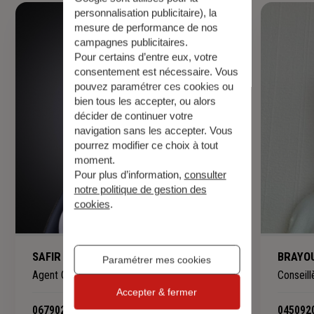
personnalisation publicitaire
), la
mesure de performance de nos
campagnes publicitaires.
Pour certains d’entre eux, votre
consentement est nécessaire. Vous
pouvez paramétrer ces cookies ou
bien tous les accepter, ou alors
décider de continuer votre
navigation sans les accepter. Vous
pourrez modifier ce choix à tout
moment.
Pour plus d’information,
consulter
notre politique de gestion des
cookies
.
SAFIR Sofia
BRAYOU
Paramétrer mes cookies
Agent Général d'Assurances
Conseill
Accepter & fermer
0679022928
-
045092