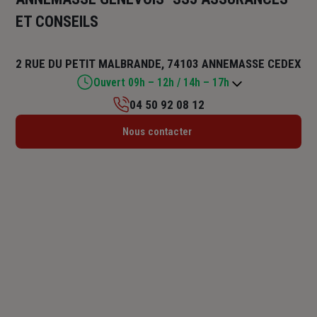
ET CONSEILS
2 RUE DU PETIT MALBRANDE, 74103 ANNEMASSE CEDEX
Ouvert 09h – 12h / 14h – 17h
04 50 92 08 12
Lundi : 10h – 12h / 14h – 18h
Nous contacter
Mardi : 09h – 12h / 14h – 18h
Mercredi : 09h – 12h / 14h – 18h
Jeudi : 09h – 12h / 14h – 18h
Vendredi : 09h – 12h / 14h – 17h
Samedi : Fermé
Dimanche : Fermé