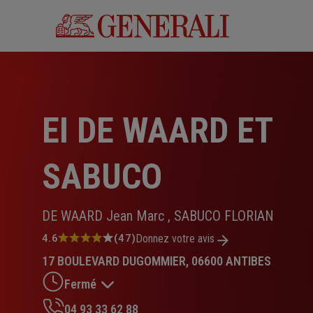
Aller
au
contenu
principal
EI DE WAARD ET
SABUCO
DE WAARD Jean Marc , SABUCO FLORIAN
Note
4.6
(47)
Donnez votre avis
:
17 BOULEVARD DUGOMMIER, 06600 ANTIBES
4.6
sur
Fermé
5
étoiles
04 93 33 62 88