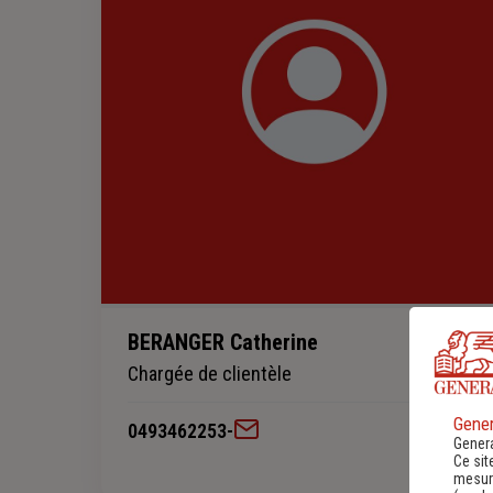
BERANGER Catherine
Chargée de clientèle
Gener
0493462253
-
Genera
Ce sit
mesure