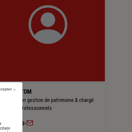
ccepter
THIBAUD TOM
Conseiller en gestion de patrimoine & chargé
d'affaires professionnels
0493462253
-
a
citaire