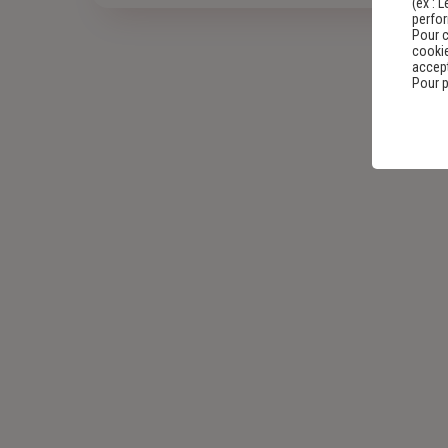
(ex :
L
perfo
Pour c
cookie
accept
Pour p