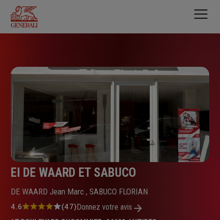
Aller
au
contenu
principal
EI DE WAARD ET SABUCO
DE WAARD Jean Marc , SABUCO FLORIAN
Note
4.6
(47)
Donnez votre avis
: