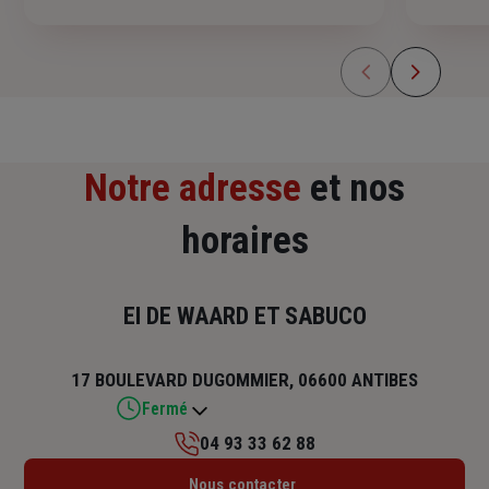
Notre adresse
et nos
horaires
EI DE WAARD ET SABUCO
17 BOULEVARD DUGOMMIER, 06600 ANTIBES
Fermé
04 93 33 62 88
Lundi : 09h – 12h / 14h – 17h30
Nous contacter