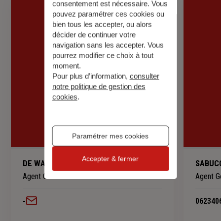
consentement est nécessaire. Vous
pouvez paramétrer ces cookies ou
bien tous les accepter, ou alors
décider de continuer votre
navigation sans les accepter. Vous
pourrez modifier ce choix à tout
moment.
Pour plus d’information,
consulter
notre politique de gestion des
cookies
.
Paramétrer mes cookies
Accepter & fermer
DE WAARD Jean Marc
SABUCO
Agent Général
Agent G
-
062340