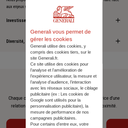
aux enjeux sociétaux et environnementaux.
Investisseur responsable
Generali vous permet de
Nous sommes convaincus qu'il est possible d'allier performance
gérer les cookies
financière et retombées positives : cette vision est au cœur des
Diversité, Equité, Inclusion
Generali utilise des cookies, y
services que nous vous proposons.
compris des cookies tiers, sur le
Nous faisons de la diversité, de l'équité et de l'inclusion un
site Generali.fr.
engagement quotidien.
Ce site utilise des cookies pour
l’analyse et l'amélioration de
Notre
équipe
l’expérience utilisateur, la mesure et
l’analyse d’audience, l’interaction
avec les réseaux sociaux, le ciblage
publicitaire (ex :
Les cookies de
Chaque collaborateur met son savoir‑faire au service d’une
Google sont utilisés pour la
relation fondée sur l’écoute, la confiance et la proximité.
personnalisation publicitaire
), la
mesure de performance de nos
campagnes publicitaires.
Pour certains d’entre eux, votre