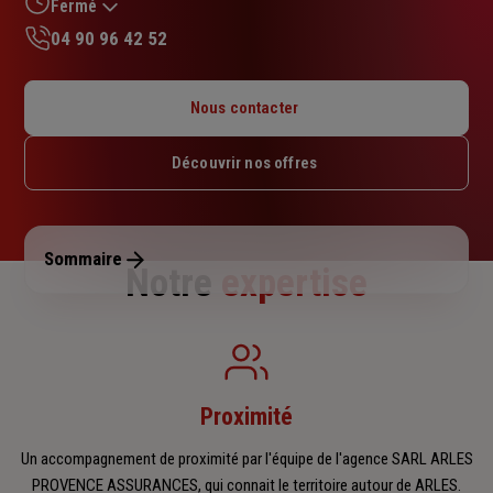
sur
Fermé
5
04 90 96 42 52
étoiles
Lundi : 09h – 12h / 14h – 17h
Mardi : 09h – 12h / 14h – 17h
Nous contacter
Mercredi : 09h – 12h / 14h – 17h
Jeudi : 09h – 12h / 14h – 17h
Découvrir nos offres
Vendredi : 09h – 12h / 14h – 17h
Samedi : Fermé
Dimanche : Fermé
Sommaire
Notre
expertise
Proximité
Un accompagnement de proximité par l'équipe de l'agence SARL ARLES
PROVENCE ASSURANCES, qui connait le territoire autour de ARLES.