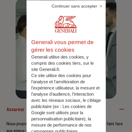
Continuer sans accepter
Generali vous permet de
gérer les cookies
Generali utilise des cookies, y
compris des cookies tiers, sur le
site Generali.fr.
Ce site utilise des cookies pour
l’analyse et l'amélioration de
l’expérience utilisateur, la mesure et
l’analyse d’audience, l’interaction
avec les réseaux sociaux, le ciblage
publicitaire (ex :
Les cookies de
Assureur
Google sont utilisés pour la
personnalisation publicitaire
), la
Nous proposons à nos clients des solutions durables pour faire face
mesure de performance de nos
aux enjeux sociétaux et environnementaux.
campagnes publicitaires.