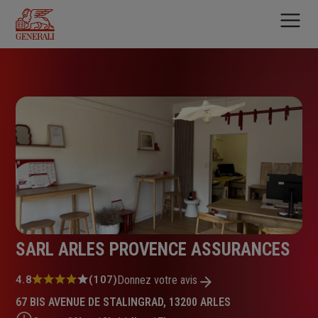
Aller
au
contenu
principal
SARL ARLES PROVENCE ASSURANCES
Note
4.8
(107)
Donnez votre avis
:
67 BIS AVENUE DE STALINGRAD, 13200 ARLES
4.8