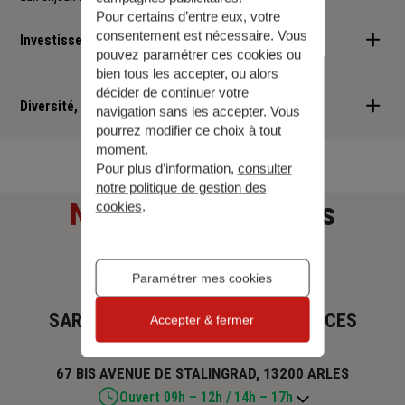
Pour certains d’entre eux, votre
consentement est nécessaire. Vous
Investisseur responsable
pouvez paramétrer ces cookies ou
bien tous les accepter, ou alors
Nous sommes convaincus qu'il est possible d'allier performance
décider de continuer votre
financière et retombées positives : cette vision est au cœur des
Diversité, Equité, Inclusion
navigation sans les accepter. Vous
services que nous vous proposons.
pourrez modifier ce choix à tout
Nous faisons de la diversité, de l'équité et de l'inclusion un
moment.
Pour plus d’information,
consulter
engagement quotidien.
notre politique de gestion des
Notre adresse
et nos
cookies
.
horaires
Paramétrer mes cookies
SARL ARLES PROVENCE ASSURANCES
Accepter & fermer
67 BIS AVENUE DE STALINGRAD, 13200 ARLES
Ouvert 09h – 12h / 14h – 17h