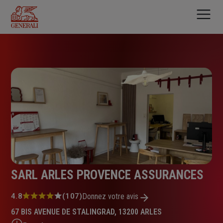
Aller
au
contenu
principal
SARL ARLES PROVENCE ASSURANCES
Note
4.8
(107)
Donnez votre avis
:
67 BIS AVENUE DE STALINGRAD, 13200 ARLES
4.8