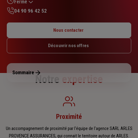
sur
Fermé
5
04 90 96 42 52
étoiles
Lundi : 09h – 12h / 14h – 17h
Mardi : 09h – 12h / 14h – 17h
Nous contacter
Mercredi : 09h – 12h / 14h – 17h
Jeudi : 09h – 12h / 14h – 17h
Découvrir nos offres
Vendredi : 09h – 12h / 14h – 17h
Samedi : Fermé
Dimanche : Fermé
Sommaire
Notre
expertise
Proximité
Un accompagnement de proximité par l'équipe de l'agence SARL ARLES
PROVENCE ASSURANCES, qui connait le territoire autour de ARLES.