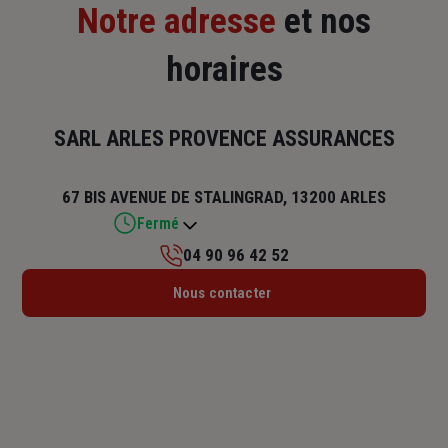
Notre adresse
et nos
horaires
SARL ARLES PROVENCE ASSURANCES
67 BIS AVENUE DE STALINGRAD, 13200 ARLES
Fermé
04 90 96 42 52
Lundi : 09h – 12h / 14h – 17h
Nous contacter
Mardi : 09h – 12h / 14h – 17h
Mercredi : 09h – 12h / 14h – 17h
Jeudi : 09h – 12h / 14h – 17h
Vendredi : 09h – 12h / 14h – 17h
Samedi : Fermé
Dimanche : Fermé