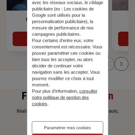
avec les réseaux sociaux, le ciblage
publicitaire (ex :
Les cookies de
Google sont utilisés pour la
Garantie Accidents de la Vie
personnalisation publicitaire
), la
mesure de performance de nos
campagnes publicitaires.
Découvrir
Pour certains d’entre eux, votre
consentement est nécessaire. Vous
pouvez paramétrer ces cookies ou
bien tous les accepter, ou alors
décider de continuer votre
navigation sans les accepter. Vous
pourrez modifier ce choix à tout
moment.
Pour plus d’information,
consulter
Faites
une simulation
notre politique de gestion des
cookies
.
Réalisez une simulation tarifaire d'assurance, auto,
habitation, prêt immobilier.
Paramétrer mes cookies