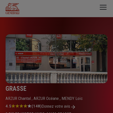
Aller
au
contenu
principal
GRASSE
ARZUR Chantal , ARZUR Océane , MENDY Loïc
Note
4.5
(148)
Donnez votre avis
: