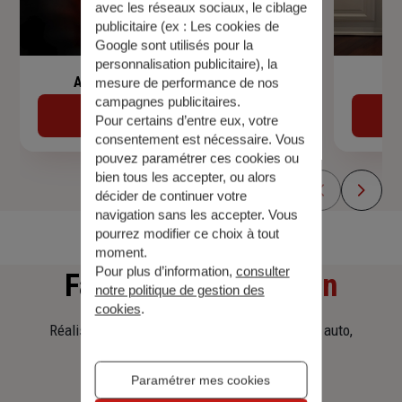
avec les réseaux sociaux, le ciblage
publicitaire (ex :
Les cookies de
Google sont utilisés pour la
personnalisation publicitaire
), la
Assurance de prêt immobilier
mesure de performance de nos
campagnes publicitaires.
Découvrir
Pour certains d’entre eux, votre
consentement est nécessaire. Vous
pouvez paramétrer ces cookies ou
bien tous les accepter, ou alors
décider de continuer votre
navigation sans les accepter. Vous
pourrez modifier ce choix à tout
moment.
Pour plus d’information,
consulter
Faites
une simulation
notre politique de gestion des
cookies
.
Réalisez une simulation tarifaire d'assurance, auto,
habitation, prêt immobilier.
Paramétrer mes cookies