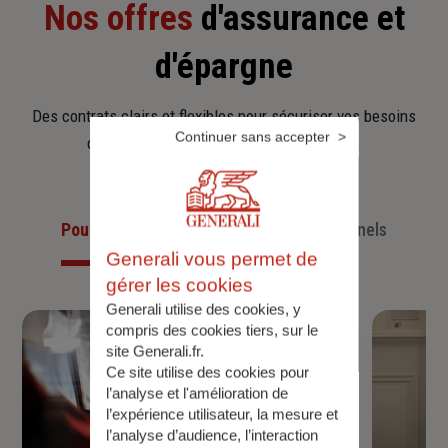
Nos offres
d'assurance et
d'épargne
Des contrats clairs et flexibles pour sécuriser vos besoins
Continuer sans accepter
d’aujourd’hui et anticiper ceux de demain.
Pour les particuliers
Pour les professionnels
Generali vous permet de
gérer les cookies
Generali utilise des cookies, y
compris des cookies tiers, sur le
site Generali.fr.
Ce site utilise des cookies pour
l’analyse et l'amélioration de
l’expérience utilisateur, la mesure et
l’analyse d’audience, l’interaction