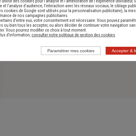
e utilise des cookies pour l’analyse et l'amélioration de l’expérience utilisateur, l
 et l’analyse d’audience, l’interaction avec les réseaux sociaux, le ciblage publi
es cookies de Google sont utilisés pour la personnalisation publicitaire
), la me
rmance de nos campagnes publicitaires.
ertains d’entre eux, votre consentement est nécessaire. Vous pouvez paramétr
s ou bien tous les accepter, ou alors décider de continuer votre navigation san
er. Vous pourrez modifier ce choix à tout moment.
lus d’information,
consulter notre politique de gestion des cookies
.
Paramétrer mes cookies
Accepter & 