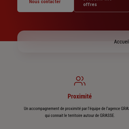
Mercredi : 08h30 – 12h30 / 13h30 – 17h30
Nous contacter
offres
Jeudi : 08h30 – 12h30 / 13h30 – 17h30
Vendredi : 08h30 – 12h30 / 13h30 – 17h30
Samedi : Fermé
Dimanche : Fermé
Accuei
Proximité
Un accompagnement de proximité par l'équipe de l'agence GRA
qui connait le territoire autour de GRASSE.