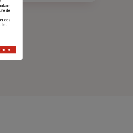
a
citaire
sure de
er ces
s les
fermer