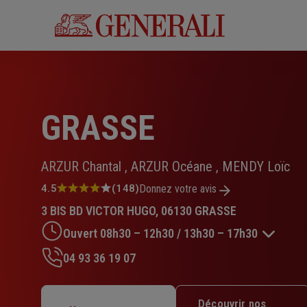
Aller
au
contenu
principal
GRASSE
ARZUR Chantal , ARZUR Océane , MENDY Loïc
Note
4.5
(148)
Donnez votre avis
:
3 BIS BD VICTOR HUGO, 06130 GRASSE
4.5
sur
Ouvert 08h30 – 12h30 / 13h30 – 17h30
5
étoiles
04 93 36 19 07
Lundi : 08h30 – 12h30 / 13h30 – 17h30
Mardi : 08h30 – 12h30 / 13h30 – 17h30
Découvrir nos