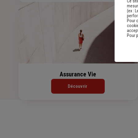
Ce sit
mesure
(ex :
L
perfo
Pour c
cookie
accept
Pour p
Assurance Vie
Découvrir