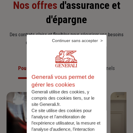
Nos offres
d'assurance et
d'épargne
Des contrats clairs et flexibles pour sécuriser vos besoins
Continuer sans accepter
d’aujourd’hui et anticiper ceux de demain.
Pour les particuliers
Pour les professionnels
Generali vous permet de
gérer les cookies
Generali utilise des cookies, y
compris des cookies tiers, sur le
site Generali.fr.
Ce site utilise des cookies pour
l’analyse et l'amélioration de
l’expérience utilisateur, la mesure et
l’analyse d’audience, l’interaction