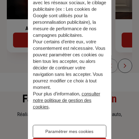
avec les réseaux sociaux, le ciblage
publicitaire (ex :
Les cookies de
Google sont utilisés pour la
personnalisation publicitaire
), la
Assurance de prêt immobilier
mesure de performance de nos
campagnes publicitaires.
Découvrir
Pour certains d’entre eux, votre
consentement est nécessaire. Vous
pouvez paramétrer ces cookies ou
bien tous les accepter, ou alors
décider de continuer votre
navigation sans les accepter. Vous
pourrez modifier ce choix à tout
moment.
Pour plus d’information,
consulter
Faites
une simulation
notre politique de gestion des
cookies
.
Réalisez une simulation tarifaire d'assurance, auto,
habitation, prêt immobilier.
Paramétrer mes cookies