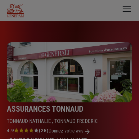
Aller
au
contenu
principal
ASSURANCES TONNAUD
TONNAUD NATHALIE , TONNAUD FREDERIC
Note
4.9
(28)
Donnez votre avis
: