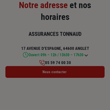
Notre adresse
et nos
horaires
ASSURANCES TONNAUD
17 AVENUE D'ESPAGNE, 64600 ANGLET
Ouvert 09h – 12h / 13h30 – 17h30
05 59 74 00 30
Lundi : 09h – 12h / 13h30 – 17h30
Nous contacter
Mardi : 09h – 12h / 13h30 – 17h30
Mercredi : 09h – 12h / 13h30 – 17h30
Jeudi : 09h – 12h / 13h30 – 17h30
Vendredi : 09h – 12h / 13h30 – 17h30
Samedi : Fermé
Dimanche : Fermé