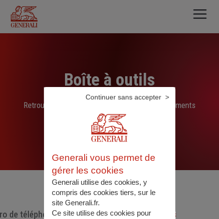
Aller
au
contenu
principal
Boîte à outils
Continuer sans accepter
Retrouvez ici les liens, N° de téléphone et documents
sélectionnés par nos soins
Generali vous permet de
gérer les cookies
Generali utilise des cookies, y
compris des cookies tiers, sur le
site Generali.fr.
Ce site utilise des cookies pour
o de téléphone utiles
Documents utiles