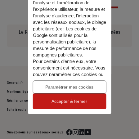
l’analyse et l'amélioration de
l’expérience utilisateur, la mesure et
l’analyse d’audience, l’interaction
avec les réseaux sociaux, le ciblage
publicitaire (ex :
Les cookies de
Le Règlement général sur la protection des données
Google sont utilisés pour la
(90.97 KO)
personnalisation publicitaire
), la
mesure de performance de nos
campagnes publicitaires.
Pour certains d’entre eux, votre
consentement est nécessaire. Vous
pouvez paramétrer ces cookies ou
bien tous les accepter, ou alors
Generali.fr
décider de continuer votre
Paramétrer mes cookies
Mentions légales
navigation sans les accepter. Vous
pourrez modifier ce choix à tout
Résilier un contrat
Accepter & fermer
moment.
Boite à outils
Pour plus d’information,
consulter
notre politique de gestion des
cookies
.
Suivez-nous sur les réseaux sociaux