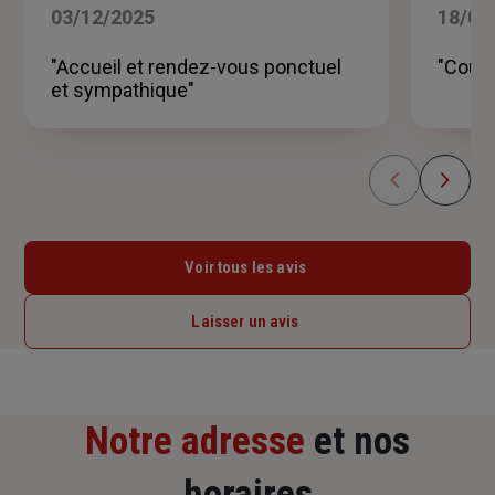
5
03/12/2025
18/06
sur
5
"Accueil et rendez-vous ponctuel
"Court
étoiles
et sympathique"
Voir tous les avis
Laisser un avis
Notre adresse
et nos
horaires