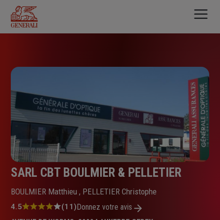
Aller
au
contenu
principal
SARL CBT BOULMIER & PELLETIER
BOULMIER Matthieu , PELLETIER Christophe
Note
4.5
(11)
Donnez votre avis
: