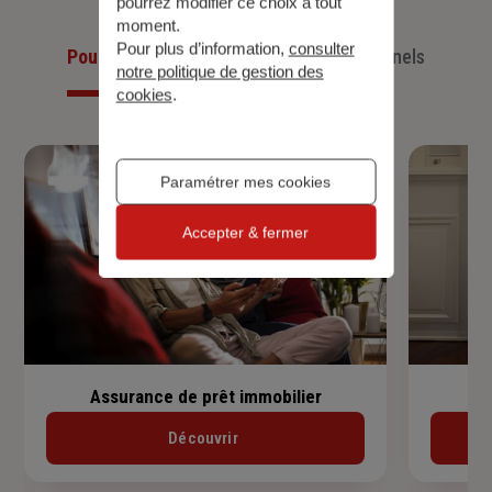
pourrez modifier ce choix à tout
moment.
Pour plus d’information,
consulter
Pour les particuliers
Pour les professionnels
notre politique de gestion des
cookies
.
Paramétrer mes cookies
Accepter & fermer
Assurance de prêt immobilier
Découvrir