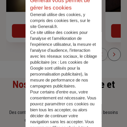
Generali vous permet de
gérer les cookies
Generali utilise des cookies, y
Devis assurance auto
compris des cookies tiers, sur le
site Generali.fr.
Obtenir une estimation
Ce site utilise des cookies pour
l’analyse et l'amélioration de
l’expérience utilisateur, la mesure et
l’analyse d’audience, l’interaction
avec les réseaux sociaux, le ciblage
publicitaire (ex :
Les cookies de
Google sont utilisés pour la
personnalisation publicitaire
), la
mesure de performance de nos
Nos offres
d'assurance et
campagnes publicitaires.
Pour certains d’entre eux, votre
d'épargne
consentement est nécessaire. Vous
pouvez paramétrer ces cookies ou
bien tous les accepter, ou alors
Des contrats clairs et flexibles pour sécuriser vos besoins
décider de continuer votre
d’aujourd’hui et anticiper ceux de demain.
navigation sans les accepter. Vous