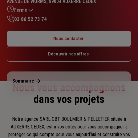
AVENUE DE WORMS, 89004 AUXERRE CEDEX
4.5
sur
Fermé
5
03 86 52 73 74
étoiles
Lundi : 09h – 12h / 14h – 18h
Mardi : 09h – 12h / 14h – 18h
Nous contacter
Mercredi : 09h – 12h / 14h – 18h
Jeudi : 09h – 12h / 14h – 18h
Découvrir nos offres
Vendredi : 09h – 12h / 14h – 18h
Samedi : Fermé
Dimanche : Fermé
Sommaire
Nous vous accompagnons
dans vos projets
Notre agence SARL CBT BOULMIER & PELLETIER située à
AUXERRE CEDEX, est à vos côtés pour vous accompagner
à
protéger ce qui compte pour vous aujourd’hui et construire vos