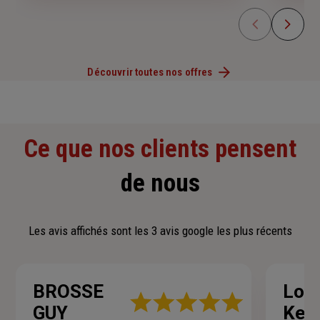
Découvrir toutes nos offres
Ce que nos clients pensent
de nous
Les avis affichés sont les 3 avis google les plus récents
BROSSE
Loc
Note
GUY
Kerb
: