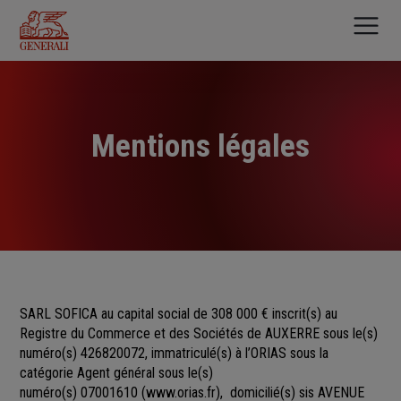
Aller
au
contenu
principal
Mentions légales
SARL SOFICA au capital social de 308 000 €
inscrit(s)
au
Registre du Commerce et des Sociétés
de
AUXERRE sous le(s)
numéro(s)
426820072, immatriculé(s) à l’ORIAS sous la
catégorie Agent général sous le(s)
numéro(s) 07001610
(
www.orias.fr
), domicilié(s) sis AVENUE