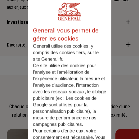
aux enjeux sociétaux et environnementaux.
Investisseur responsable
Generali vous permet de
Nous sommes convaincus qu'il est possible d'allier performance
gérer les cookies
financière et retombées positives : cette vision est au cœur des
Diversité, Equité, Inclusion
Generali utilise des cookies, y
services que nous vous proposons.
compris des cookies tiers, sur le
site Generali.fr.
Nous faisons de la diversité, de l'équité et de l'inclusion un
Ce site utilise des cookies pour
engagement quotidien.
l’analyse et l'amélioration de
l’expérience utilisateur, la mesure et
Notre
équipe
l’analyse d’audience, l’interaction
avec les réseaux sociaux, le ciblage
publicitaire (ex :
Les cookies de
Google sont utilisés pour la
Chaque collaborateur met son savoir‑faire au service d’une
personnalisation publicitaire
), la
relation fondée sur l’écoute, la confiance et la proximité.
mesure de performance de nos
campagnes publicitaires.
Pour certains d’entre eux, votre
consentement est nécessaire. Vous