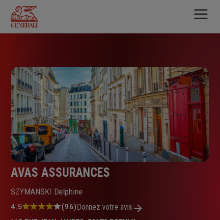
Aller
au
contenu
principal
AVAS ASSURANCES
SZYMANSKI Delphine
Note
4.5
(96)
Donnez votre avis
: