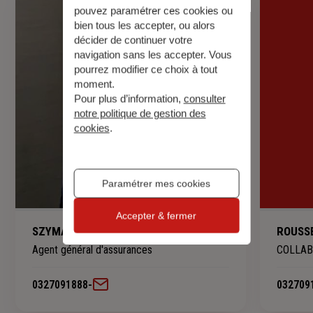
pouvez paramétrer ces cookies ou
bien tous les accepter, ou alors
décider de continuer votre
navigation sans les accepter. Vous
pourrez modifier ce choix à tout
moment.
Pour plus d’information,
consulter
notre politique de gestion des
cookies
.
Paramétrer mes cookies
Accepter & fermer
SZYMANSKI Delphine
ROUSSE
Agent général d'assurances
COLLAB
0327091888
-
032709