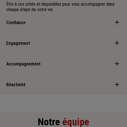
Être à vos côtés et disponibles pour vous accompagner dans
chaque étape de votre vie.
Confiance
Construire une relation durable fondée sur l'écoute, la
transparence et le respect de vos besoins.
Engagement
Nous nous investissons pleinement pour protéger ce qui compte
le plus pour vous et défendre vos intérêts.
Accompagnement
Vous conseiller et vous guider avec des solutions adaptées à
votre situation et à l'évolution de vos projets.
Réactivité
Répondre rapidement à vos demandes et être présents lorsque
vous avez besoin de nous.
Notre
équipe