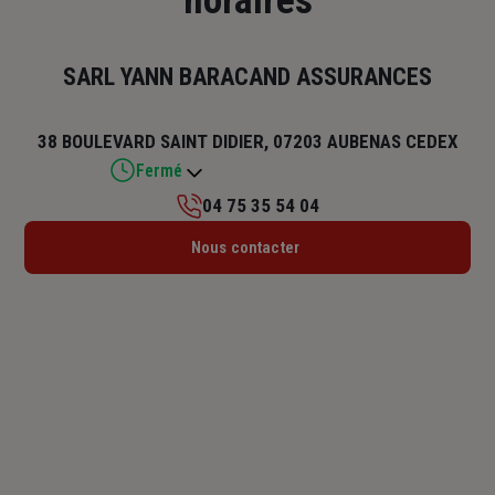
horaires
SARL YANN BARACAND ASSURANCES
38 BOULEVARD SAINT DIDIER, 07203 AUBENAS CEDEX
Fermé
04 75 35 54 04
Lundi : 14h – 17h30
Nous contacter
Mardi : 09h – 12h / 13h30 – 17h30
Mercredi : 09h – 12h / 13h30 – 17h30
Jeudi : 09h – 12h / 13h30 – 17h30
Vendredi : 09h – 12h / 13h30 – 17h30
Samedi : Fermé
Dimanche : Fermé