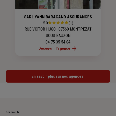
SARL YANN BARACAND ASSURANCES
Note
5.0
(1)
:
RUE VICTOR HUGO , 07560 MONTPEZAT
5.0
SOUS BAUZON
sur
04 75 35 54 04
5
étoiles
Découvrir l'agence
En savoir plus sur nos agences
Generali.fr