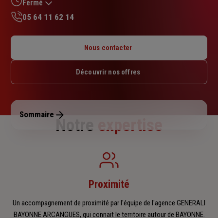
sur
Fermé
5
05 64 11 62 14
étoiles
Lundi : 08h30 – 17h30
Mardi : 08h30 – 17h30
Nous contacter
Mercredi : 08h30 – 17h30
Jeudi : 08h30 – 17h30
Découvrir nos offres
Vendredi : 08h30 – 17h30
Samedi : Fermé
Dimanche : Fermé
Sommaire
Notre
expertise
Proximité
Un accompagnement de proximité par l'équipe de l'agence GENERALI
BAYONNE ARCANGUES, qui connait le territoire autour de BAYONNE.