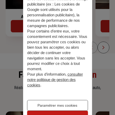
publicitaire (ex :
Les cookies de
Google sont utilisés pour la
personnalisation publicitaire
), la
Assurance de prêt immobilier
mesure de performance de nos
campagnes publicitaires.
Découvrir
Pour certains d’entre eux, votre
consentement est nécessaire. Vous
pouvez paramétrer ces cookies ou
bien tous les accepter, ou alors
décider de continuer votre
navigation sans les accepter. Vous
pourrez modifier ce choix à tout
moment.
Faites
une simulation
Pour plus d’information,
consulter
notre politique de gestion des
cookies
.
Réalisez une simulation tarifaire d'assurance, auto,
habitation, prêt immobilier.
Paramétrer mes cookies