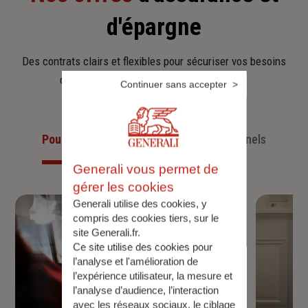
d'épargne
Des contrats clairs et flexibles pour sécuriser vos besoins
d’aujourd’hui et anticiper ceux de demain.
Continuer sans accepter
Pour les particuliers
Pour les professionnels
Generali vous permet de
gérer les cookies
Generali utilise des cookies, y
compris des cookies tiers, sur le
site Generali.fr.
Ce site utilise des cookies pour
l’analyse et l'amélioration de
l’expérience utilisateur, la mesure et
l’analyse d’audience, l’interaction
avec les réseaux sociaux, le ciblage