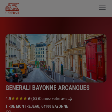
Aller
au
contenu
principal
GENERALI BAYONNE ARCANGUES
Note
4.8
(52)
Donnez votre avis
:
1 RUE MONTREJEAU, 64100 BAYONNE
4.8