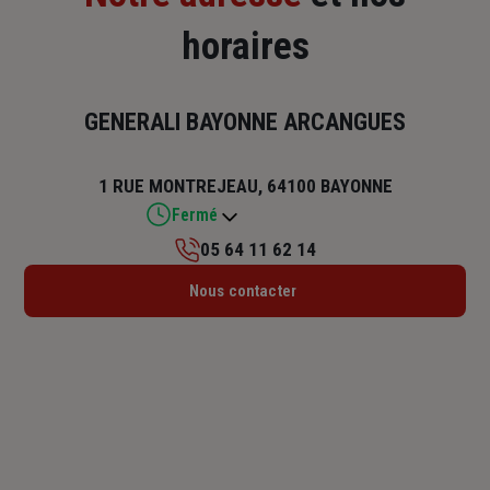
horaires
GENERALI BAYONNE ARCANGUES
1 RUE MONTREJEAU, 64100 BAYONNE
Fermé
05 64 11 62 14
Lundi : 08h30 – 17h30
Nous contacter
Mardi : 08h30 – 17h30
Mercredi : 08h30 – 17h30
Jeudi : 08h30 – 17h30
Vendredi : 08h30 – 17h30
Samedi : Fermé
Dimanche : Fermé