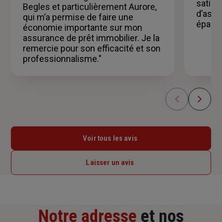
satisf
Begles et particulièrement Aurore,
d’assu
qui m’a permise de faire une
épargn
économie importante sur mon
assurance de prêt immobilier. Je la
remercie pour son efficacité et son
professionnalisme."
Voir tous les avis
Laisser un avis
Notre adresse
et nos