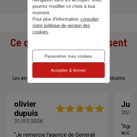
pourrez modifier ce choix à tout
Découvrir toutes nos offres
moment.
Pour plus d’information,
consulter
notre politique de gestion des
cookies
.
Ce que nos clients pensent
de nous
Paramétrer mes cookies
Accepter & fermer
Les avis affichés sont les 3 avis google les plus récents
olivier
Juli
Note
dupuis
20/07
:
5
31/07/2026
sur
"Agenc
5
accom
"Je remercie l’agence de Generali
étoiles