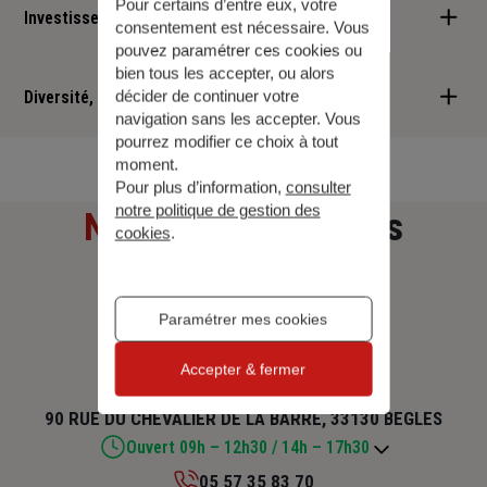
Pour certains d’entre eux, votre
Investisseur responsable
consentement est nécessaire. Vous
pouvez paramétrer ces cookies ou
Nous sommes convaincus qu'il est possible d'allier performance
bien tous les accepter, ou alors
financière et retombées positives : cette vision est au cœur des
Diversité, Equité, Inclusion
décider de continuer votre
navigation sans les accepter. Vous
services que nous vous proposons.
pourrez modifier ce choix à tout
Nous faisons de la diversité, de l'équité et de l'inclusion un
moment.
engagement quotidien.
Pour plus d’information,
consulter
notre politique de gestion des
Notre adresse
et nos
cookies
.
horaires
Paramétrer mes cookies
GENERALI BEGLES
Accepter & fermer
90 RUE DU CHEVALIER DE LA BARRE, 33130 BEGLES
Ouvert 09h – 12h30 / 14h – 17h30
05 57 35 83 70