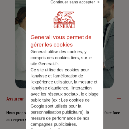
Continuer sans accepter
Generali vous permet de
gérer les cookies
Generali utilise des cookies, y
compris des cookies tiers, sur le
site Generali.fr.
Ce site utilise des cookies pour
l’analyse et l'amélioration de
l’expérience utilisateur, la mesure et
l’analyse d’audience, l’interaction
avec les réseaux sociaux, le ciblage
Assureur
publicitaire (ex :
Les cookies de
Google sont utilisés pour la
personnalisation publicitaire
), la
Nous proposons à nos clients des solutions durables pour faire face
mesure de performance de nos
aux enjeux sociétaux et environnementaux.
campagnes publicitaires.