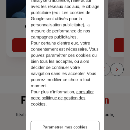
l’analyse d’audience, l’interaction
avec les réseaux sociaux, le ciblage
publicitaire (ex :
Les cookies de
Google sont utilisés pour la
personnalisation publicitaire
), la
Garantie Accidents de la Vie
mesure de performance de nos
campagnes publicitaires.
Pour certains d’entre eux, votre
Découvrir
consentement est nécessaire. Vous
pouvez paramétrer ces cookies ou
bien tous les accepter, ou alors
décider de continuer votre
navigation sans les accepter. Vous
pourrez modifier ce choix à tout
moment.
Pour plus d’information,
consulter
Faites
une simulation
notre politique de gestion des
cookies
.
Réalisez une simulation tarifaire d'assurance, auto,
habitation, prêt immobilier.
Paramétrer mes cookies