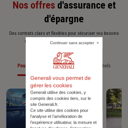
Nos offres
d'assurance et
d'épargne
Des contrats clairs et flexibles pour sécuriser vos besoins
d’aujourd’hui et anticiper ceux de demain.
Continuer sans accepter
Pour les particuliers
Pour les professionnels
Generali vous permet de
gérer les cookies
Generali utilise des cookies, y
compris des cookies tiers, sur le
site Generali.fr.
Ce site utilise des cookies pour
l’analyse et l'amélioration de
l’expérience utilisateur, la mesure et