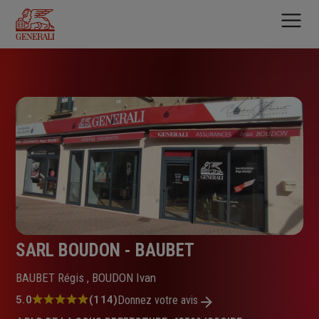
Aller
au
contenu
principal
SARL BOUDON - BAUBET
BAUBET Régis , BOUDON Ivan
Note
5.0
(114)
Donnez votre avis
: