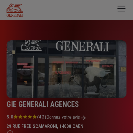
Aller
au
contenu
principal
GIE GENERALI AGENCES
Note
5.0
(42)
Donnez votre avis
:
29 RUE FRED SCAMARONI, 14000 CAEN
5.0