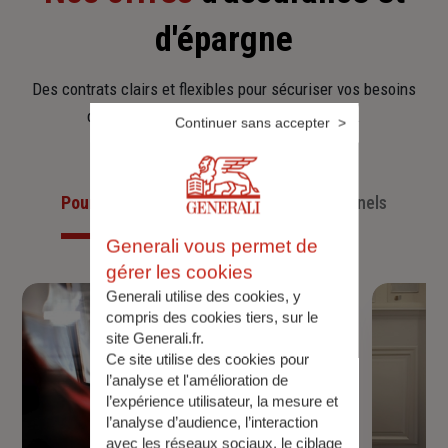
d'épargne
Des contrats clairs et flexibles pour sécuriser vos besoins
d’aujourd’hui et anticiper ceux de demain.
Continuer sans accepter
Pour les particuliers
Pour les professionnels
Generali vous permet de
gérer les cookies
Generali utilise des cookies, y
compris des cookies tiers, sur le
site Generali.fr.
Ce site utilise des cookies pour
l’analyse et l'amélioration de
l’expérience utilisateur, la mesure et
l’analyse d’audience, l’interaction
avec les réseaux sociaux, le ciblage