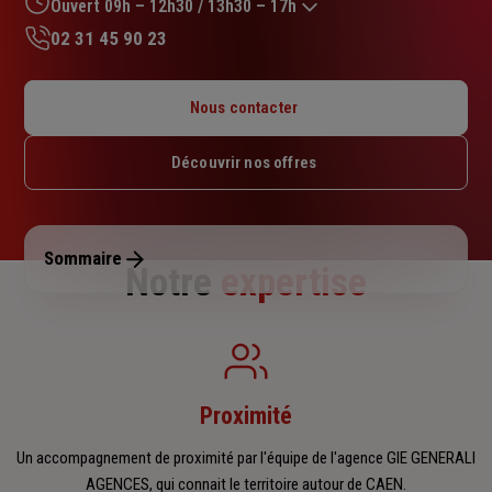
sur
Ouvert 09h – 12h30 / 13h30 – 17h
5
02 31 45 90 23
étoiles
Lundi : 09h – 12h30 / 13h30 – 17h
Mardi : 09h – 12h30 / 13h30 – 17h
Nous contacter
Mercredi : 09h – 12h30 / 13h30 – 17h
Jeudi : 09h – 12h30 / 13h30 – 17h
Découvrir nos offres
Vendredi : 09h – 12h30 / 13h30 – 17h
Samedi : Fermé
Dimanche : Fermé
Sommaire
Notre
expertise
Proximité
Un accompagnement de proximité par l'équipe de l'agence GIE GENERALI
AGENCES, qui connait le territoire autour de CAEN.