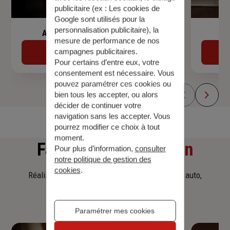
publicitaire (ex :
Les cookies de
Google sont utilisés pour la
personnalisation publicitaire
), la
Assurance de prêt immobilier
mesure de performance de nos
campagnes publicitaires.
Découvrir
Pour certains d’entre eux, votre
consentement est nécessaire. Vous
pouvez paramétrer ces cookies ou
bien tous les accepter, ou alors
décider de continuer votre
navigation sans les accepter. Vous
pourrez modifier ce choix à tout
moment.
Faites
une simulation
Pour plus d’information,
consulter
notre politique de gestion des
cookies
.
Réalisez une simulation tarifaire d'assurance, auto,
habitation, prêt immobilier.
Paramétrer mes cookies