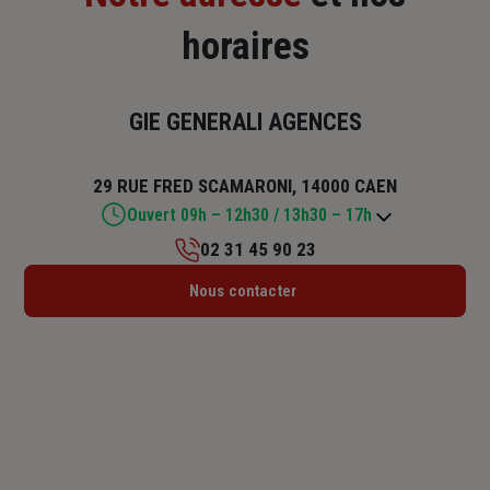
horaires
GIE GENERALI AGENCES
29 RUE FRED SCAMARONI, 14000 CAEN
Ouvert 09h – 12h30 / 13h30 – 17h
02 31 45 90 23
Lundi : 09h – 12h30 / 13h30 – 17h
Nous contacter
Mardi : 09h – 12h30 / 13h30 – 17h
Mercredi : 09h – 12h30 / 13h30 – 17h
Jeudi : 09h – 12h30 / 13h30 – 17h
Vendredi : 09h – 12h30 / 13h30 – 17h
Samedi : Fermé
Dimanche : Fermé