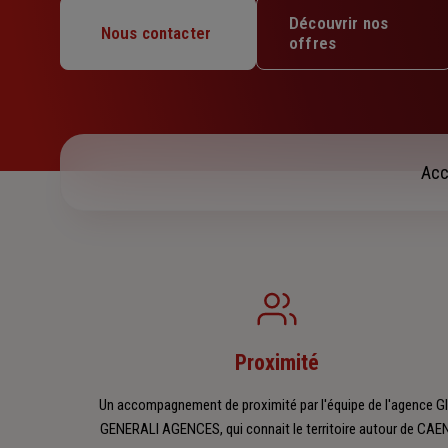
Mardi : 09h – 12h30 / 13h30 – 17h
Découvrir nos
Mercredi : 09h – 12h30 / 13h30 – 17h
Nous contacter
offres
Jeudi : 09h – 12h30 / 13h30 – 17h
Vendredi : 09h – 12h30 / 13h30 – 17h
Samedi : Fermé
Dimanche : Fermé
Acc
Proximité
Un accompagnement de proximité par l'équipe de l'agence G
GENERALI AGENCES, qui connait le territoire autour de CAE