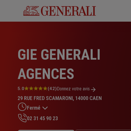
Aller
au
contenu
principal
GIE GENERALI
AGENCES
Note
5.0
(42)
Donnez votre avis
:
29 RUE FRED SCAMARONI, 14000 CAEN
5.0
sur
Fermé
5
étoiles
02 31 45 90 23
Lundi : 09h – 12h30 / 13h30 – 17h