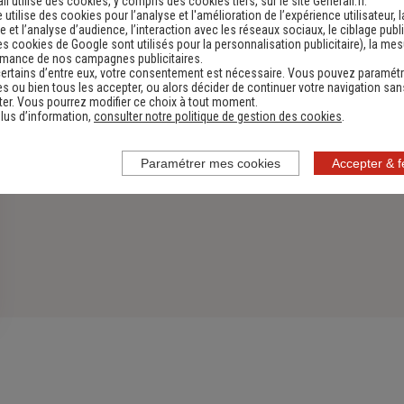
li utilise des cookies, y compris des cookies tiers, sur le site Generali.fr.
e utilise des cookies pour l’analyse et l'amélioration de l’expérience utilisateur, l
 et l’analyse d’audience, l’interaction avec les réseaux sociaux, le ciblage publi
es cookies de Google sont utilisés pour la personnalisation publicitaire
), la me
rmance de nos campagnes publicitaires.
ertains d’entre eux, votre consentement est nécessaire. Vous pouvez paramétr
s ou bien tous les accepter, ou alors décider de continuer votre navigation san
er. Vous pourrez modifier ce choix à tout moment.
lus d’information,
consulter notre politique de gestion des cookies
.
Paramétrer mes cookies
Accepter & 