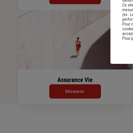
Genera
Ce sit
mesure
(ex :
L
perfo
Pour c
cookie
accept
Pour p
Assurance Vie
Découvrir