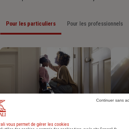
Pour les particuliers
Pour les professionnels
Continuer sans a
Assurance Habitation
ali vous permet de gérer les cookies
Découvrir