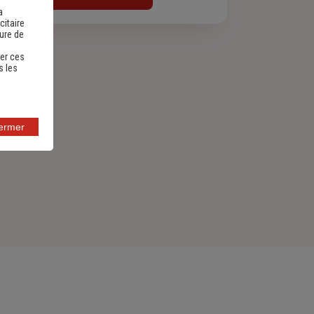
a
citaire
sure de
er ces
s les
fermer