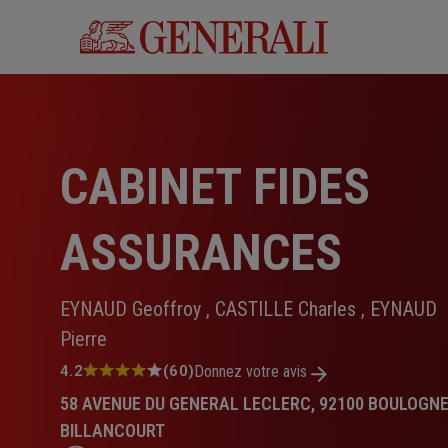
Aller
au
contenu
principal
CABINET FIDES
ASSURANCES
EYNAUD Geoffroy , CASTILLE Charles , EYNAUD
Pierre
Note
4.2
(60)
Donnez votre avis
:
58 AVENUE DU GENERAL LECLERC, 92100 BOULOGN
4.2
sur
BILLANCOURT
5