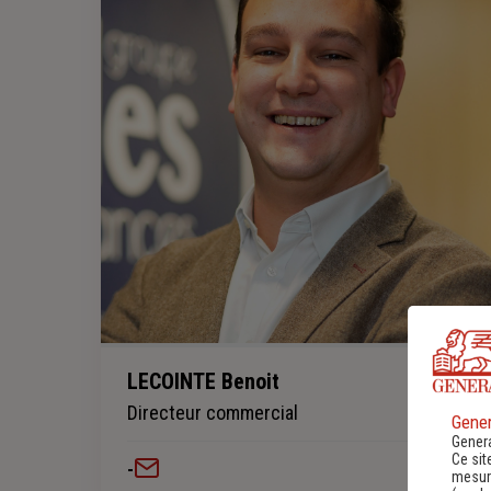
LECOINTE Benoit
Directeur commercial
Gener
Genera
Ce sit
-
mesure