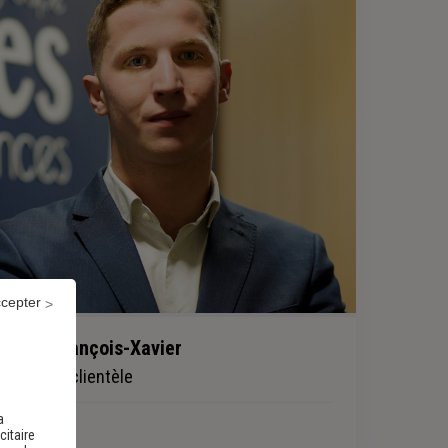
ccepter
BASSE François-Xavier
Chargé de clientèle
a
citaire