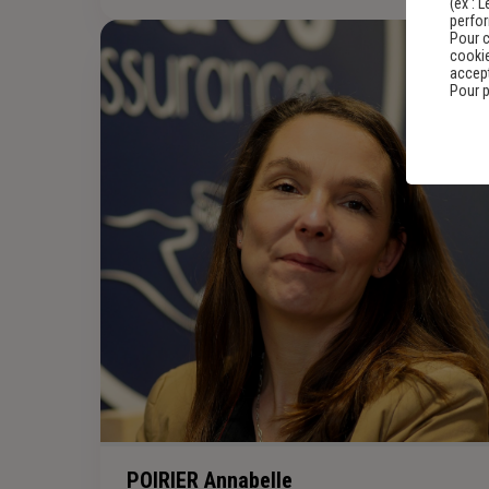
(ex :
L
perfo
Pour c
cookie
accept
Pour p
POIRIER Annabelle