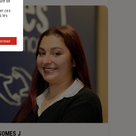
sure de
er ces
s les
fermer
GOMES J