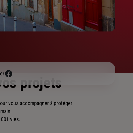
er
vos projets
pour vous accompagner
à protéger
emain.
 001 vies.