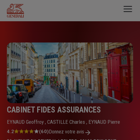
Aller
au
contenu
principal
CABINET FIDES ASSURANCES
EYNAUD Geoffroy , CASTILLE Charles , EYNAUD Pierre
Note
4.2
(60)
Donnez votre avis
: