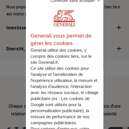
Continuer sans accepter
Nous proposons à nos clients des solutions durables pour faire face
aux enjeux sociétaux et environnementaux.
Investisseur responsable
Generali vous permet de
Nous sommes convaincus qu'il est possible d'allier performance
gérer les cookies
financière et retombées positives : cette vision est au cœur des
Diversité, Equité, Inclusion
Generali utilise des cookies, y
services que nous vous proposons.
compris des cookies tiers, sur le
site Generali.fr.
Nous faisons de la diversité, de l'équité et de l'inclusion un
Ce site utilise des cookies pour
engagement quotidien.
l’analyse et l'amélioration de
l’expérience utilisateur, la mesure et
Notre
équipe
l’analyse d’audience, l’interaction
avec les réseaux sociaux, le ciblage
publicitaire (ex :
Les cookies de
Google sont utilisés pour la
Chaque collaborateur met son savoir‑faire au service d’une
personnalisation publicitaire
), la
relation fondée sur l’écoute, la confiance et la proximité.
mesure de performance de nos
campagnes publicitaires.
Pour certains d’entre eux, votre