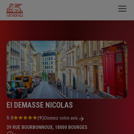
Aller
au
contenu
principal
EI DEMASSE NICOLAS
Note
5.0
(9)
Donnez votre avis
:
39 RUE BOURBONNOUX, 18000 BOURGES
5.0