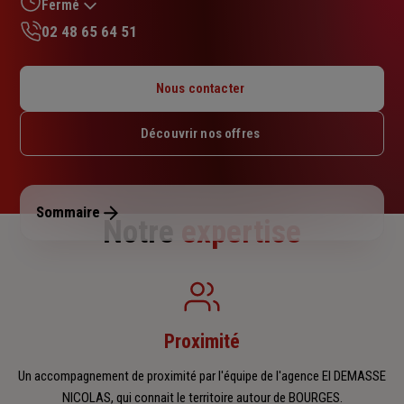
sur
Fermé
5
02 48 65 64 51
étoiles
Lundi : 09h – 12h / 14h – 18h
Mardi : 09h – 12h / 14h – 18h
Nous contacter
Mercredi : 09h – 12h / 14h – 18h
Jeudi : 09h – 12h / 14h – 18h
Découvrir nos offres
Vendredi : 09h – 12h / 14h – 18h
Samedi : Fermé
Dimanche : Fermé
Sommaire
Notre
expertise
Proximité
Un accompagnement de proximité par l'équipe de l'agence EI DEMASSE
NICOLAS, qui connait le territoire autour de BOURGES.