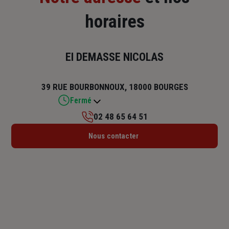
horaires
EI DEMASSE NICOLAS
39 RUE BOURBONNOUX, 18000 BOURGES
Fermé
02 48 65 64 51
Lundi : 09h – 12h / 14h – 18h
Nous contacter
Mardi : 09h – 12h / 14h – 18h
Mercredi : 09h – 12h / 14h – 18h
Jeudi : 09h – 12h / 14h – 18h
Vendredi : 09h – 12h / 14h – 18h
Samedi : Fermé
Dimanche : Fermé