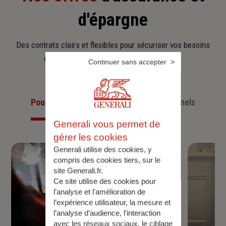
d'épargne
Des contrats clairs et flexibles pour sécuriser vos besoins
d’aujourd’hui et anticiper ceux de demain.
Continuer sans accepter
Pour les particuliers
Pour les professionnels
Generali vous permet de
gérer les cookies
Generali utilise des cookies, y
compris des cookies tiers, sur le
site Generali.fr.
Ce site utilise des cookies pour
l’analyse et l'amélioration de
l’expérience utilisateur, la mesure et
l’analyse d’audience, l’interaction
avec les réseaux sociaux, le ciblage