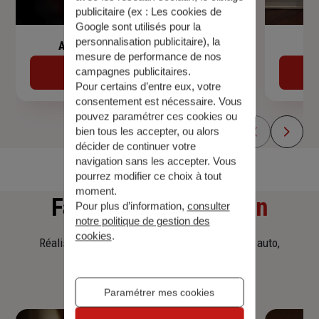
publicitaire (ex :
Les cookies de
Google sont utilisés pour la
personnalisation publicitaire
), la
Assurance de prêt immobilier
mesure de performance de nos
campagnes publicitaires.
Découvrir
Pour certains d’entre eux, votre
consentement est nécessaire. Vous
pouvez paramétrer ces cookies ou
bien tous les accepter, ou alors
décider de continuer votre
navigation sans les accepter. Vous
pourrez modifier ce choix à tout
moment.
Faites
une simulation
Pour plus d’information,
consulter
notre politique de gestion des
cookies
.
Réalisez une simulation tarifaire d'assurance, auto,
habitation, prêt immobilier.
Paramétrer mes cookies