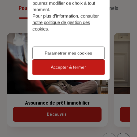
pourrez modifier ce choix à tout
Pour les particuliers
Pour les professionnels
moment.
Pour plus d’information,
consulter
notre politique de gestion des
cookies
.
Paramétrer mes cookies
Accepter & fermer
Assurance de prêt immobilier
Découvrir