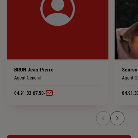
BRUN Jean-Pierre
Scorso
Agent Géneral
Agent G
04.91.33.67.50
-
04.91.3