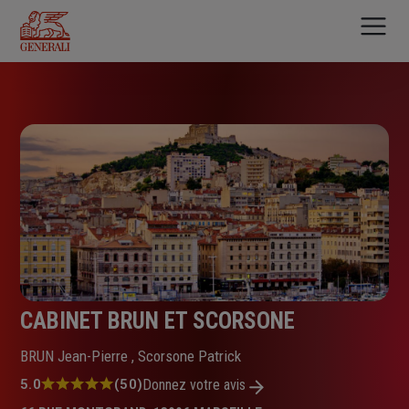
Aller
au
contenu
principal
CABINET BRUN ET SCORSONE
BRUN Jean-Pierre , Scorsone Patrick
Note
5.0
(50)
Donnez votre avis
: