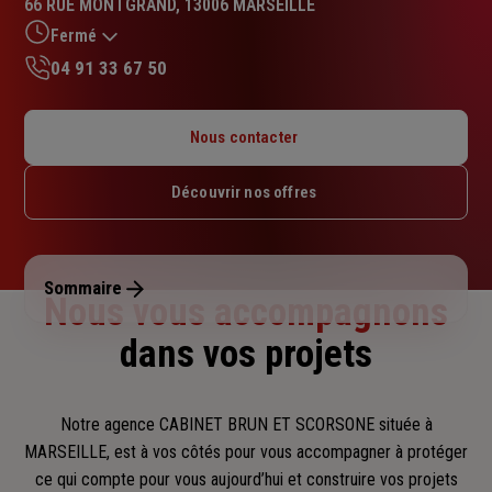
66 RUE MONTGRAND, 13006 MARSEILLE
5.0
sur
Fermé
5
04 91 33 67 50
étoiles
Lundi : 09h – 12h / 14h – 18h
Mardi : 09h – 12h / 14h – 18h
Nous contacter
Mercredi : 09h – 12h / 14h – 18h
Jeudi : 09h – 12h / 14h – 18h
Découvrir nos offres
Vendredi : 09h – 12h / 14h – 18h
Samedi : Fermé
Dimanche : Fermé
Sommaire
Nous vous accompagnons
dans vos projets
Notre agence CABINET BRUN ET SCORSONE située à
MARSEILLE, est à vos côtés pour vous accompagner
à protéger
ce qui compte pour vous aujourd’hui et construire vos projets