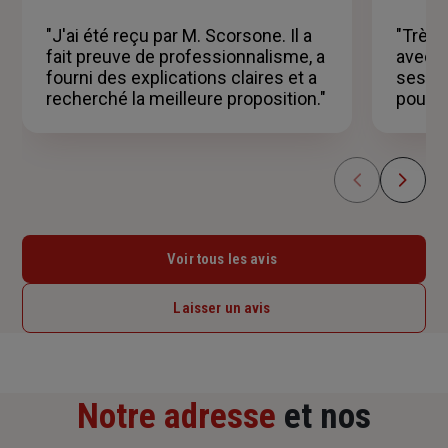
sur
5
"J'ai été reçu par M. Scorsone. Il a
"Très 
étoiles
fait preuve de professionnalisme, a
avec 
fourni des explications claires et a
ses b
recherché la meilleure proposition."
pour m
Voir tous les avis
Laisser un avis
Notre adresse
et nos