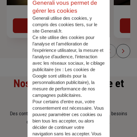
Generali vous permet de
gérer les cookies
Devis assurance auto
Generali utilise des cookies, y
compris des cookies tiers, sur le
Obtenir une estimation
site Generali.fr.
Ce site utilise des cookies pour
l’analyse et l'amélioration de
l’expérience utilisateur, la mesure et
l’analyse d’audience, l’interaction
avec les réseaux sociaux, le ciblage
publicitaire (ex :
Les cookies de
Google sont utilisés pour la
Nos offres
d'assurance et
personnalisation publicitaire
), la
mesure de performance de nos
d'épargne
campagnes publicitaires.
Pour certains d’entre eux, votre
consentement est nécessaire. Vous
Des contrats clairs et flexibles pour sécuriser vos besoins
pouvez paramétrer ces cookies ou
bien tous les accepter, ou alors
d’aujourd’hui et anticiper ceux de demain.
décider de continuer votre
navigation sans les accepter. Vous