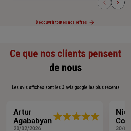
Découvrir toutes nos offres
Ce que nos clients pensent
de nous
Les avis affichés sont les 3 avis google les plus récents
Artur
Nico
Note
Agababyan
Coa
:
5
20/02/2026
30/01